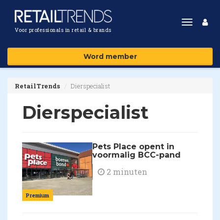
Toggle
Voor professionals in retail & brands
navigat
Word member
RetailTrends
Dierspecialist
Dierspecialist
Pets Place opent in
voormalig BCC-pand
2 minuten
Premium