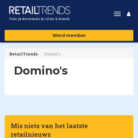
Toggle
Voor professionals in retail & brands
navigat
Word member
RetailTrends
Domino's
Domino's
Mis niets van het laatste
retailnieuws