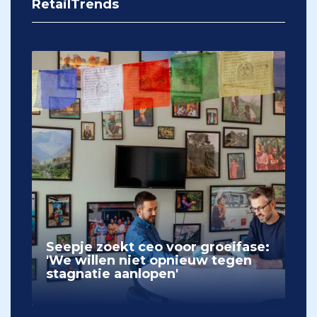
RetailTrends
Seepje zoekt ceo voor groeifase:
'We willen niet opnieuw tegen
stagnatie aanlopen'