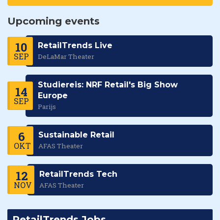
Upcoming events
10
RetailTrends Live
SEP
DeLaMar Theater
Studiereis: NRF Retail's Big Show
14
Europe
SEP
Parijs
6
Sustainable Retail
OKT
AFAS Theater
12
RetailTrends Tech
NOV
AFAS Theater
RetailTrends Jobs