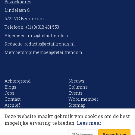
Bezoekadres
Lindelaan 8
6721 VC Bennekom
Telefoon: +31 (0) 318 431 553
Algemeen:
info@retailtrends.nl
Redactie:
redactie@retailtrends.nl
Membership:
member@retailtrends.nl
Achtergrond
Nieuws
Blogs
Columns
Jobs
Events
10 collega’s
Contact
Word member
Archief
Sitemap
Deze website maakt gebruik van cookies om de best
Korting op events
mogelijke ervaring te bieden.
Lees meer
Website is powered by
Accepteren
Weigeren