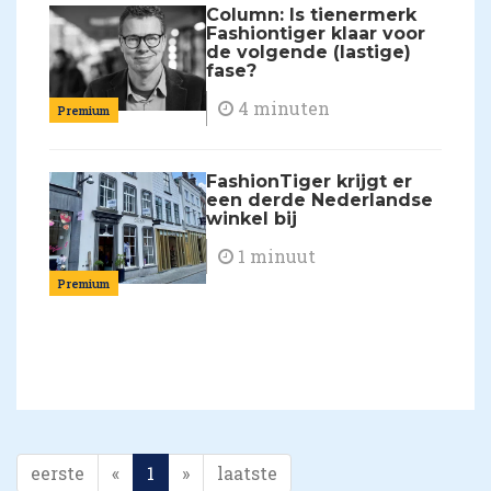
Column: Is tienermerk
Fashiontiger klaar voor
de volgende (lastige)
fase?
4 minuten
Premium
FashionTiger krijgt er
een derde Nederlandse
winkel bij
1 minuut
Premium
eerste
«
1
»
laatste