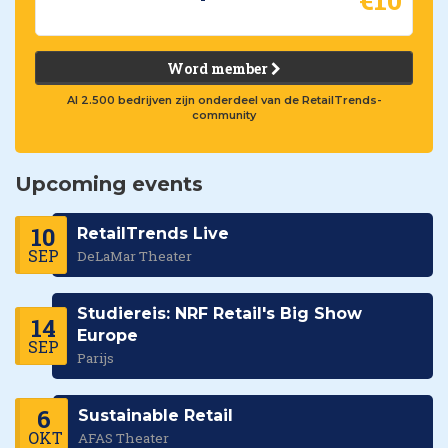
Word member
Al 2.500 bedrijven zijn onderdeel van de RetailTrends-
community
Upcoming events
10
RetailTrends Live
SEP
DeLaMar Theater
Studiereis: NRF Retail's Big Show
14
Europe
SEP
Parijs
6
Sustainable Retail
OKT
AFAS Theater