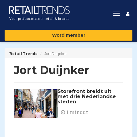
Toggle
Voor professionals in retail & brands
navigat
Word member
RetailTrends
Jort Duijnker
Jort Duijnker
Storefront breidt uit
met drie Nederlandse
steden
1 minuut