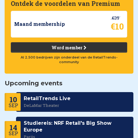
Ontdek de voordelen van Premium
€39
€10
Maand membership
Word member
Al 2.500 bedrijven zijn onderdeel van de RetailTrends-
community
Upcoming events
10
RetailTrends Live
SEP
DeLaMar Theater
Studiereis: NRF Retail's Big Show
14
Europe
SEP
Parijs