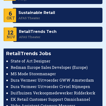
6
Sustainable Retail
OKT
AFAS Theater
12
RetailTrends Tech
NOV
AFAS Theater
RetailTrends Jobs
State of Art Designer
Redman Europe Sales Developer (Europe)
MS Mode Storemanager
Dura Vermeer Uitvoerder GWW Amsterdam
Dura Vermeer Uitvoerder Civiel Nijmegen
Duifhuizen Verkoopmedewerker Ridderkerk
EK Retail Customer Support Omnichannel
Hubo Assistent Category Manager