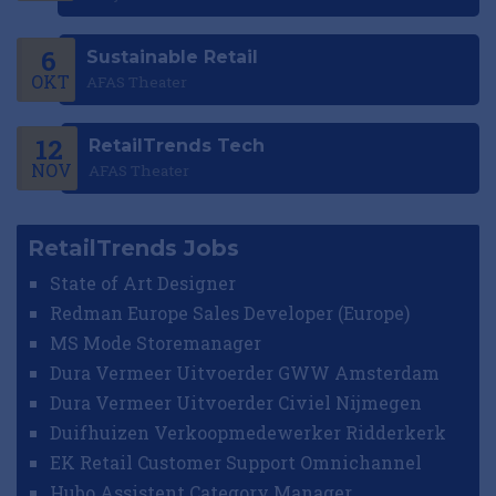
6
Sustainable Retail
OKT
AFAS Theater
12
RetailTrends Tech
NOV
AFAS Theater
RetailTrends Jobs
State of Art Designer
Redman Europe Sales Developer (Europe)
MS Mode Storemanager
Dura Vermeer Uitvoerder GWW Amsterdam
Dura Vermeer Uitvoerder Civiel Nijmegen
Duifhuizen Verkoopmedewerker Ridderkerk
EK Retail Customer Support Omnichannel
Hubo Assistent Category Manager