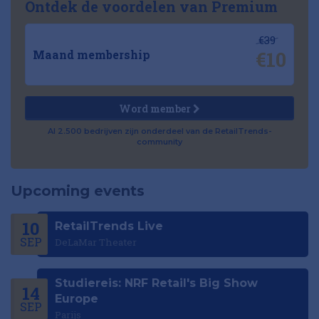
Ontdek de voordelen van Premium
€39
€10
Maand membership
Word member
Al 2.500 bedrijven zijn onderdeel van de RetailTrends-
community
Upcoming events
10
RetailTrends Live
SEP
DeLaMar Theater
Studiereis: NRF Retail's Big Show
14
Europe
SEP
Parijs