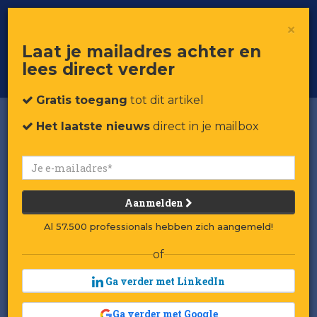
×
Toggle
Voor professionals in retail & brands
Laat je mailadres achter en
navigat
lees direct verder
Word member
Gratis toegang
tot dit artikel
Het laatste nieuws
direct in je mailbox
Aanmelden
Al 57.500 professionals hebben zich aangemeld!
of
Ga verder met LinkedIn
Ga verder met Google