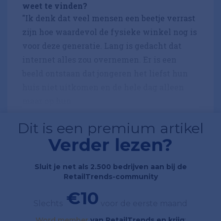
weet te vinden?
"Ik denk dat veel mensen een beetje verrast
zijn hoe waardevol de fysieke winkel nog is
voor deze generatie. Lang is gedacht dat
internet alles zou overnemen. Er is een
beeld ontstaan dat jongeren het liefst hun
huis niet uitkomen en de hele dag alleen
maar op hun...
Dit is een premium artikel
Verder lezen?
Sluit je net als 2.500 bedrijven aan bij de
RetailTrends-community
€10
Slechts
voor de eerste maand
Word member
van RetailTrends en krijg
;