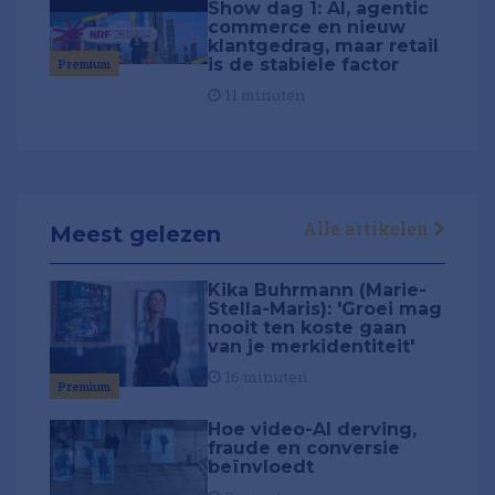
Show dag 1: AI, agentic
commerce en nieuw
klantgedrag, maar retail
is de stabiele factor
Premium
11 minuten
Alle artikelen
Meest gelezen
Kika Buhrmann (Marie-
Stella-Maris): 'Groei mag
nooit ten koste gaan
van je merkidentiteit'
16 minuten
Premium
Hoe video-AI derving,
fraude en conversie
beïnvloedt