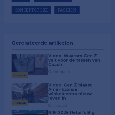
CONCEPTSTORE
FASHION
Gerelateerde artikelen
Video: Waarom Gen Z
valt voor de tassen van
Coach
2 minuten
Premium
Video: Gen Z blaast
Amerikaanse
winkelcentra nieuw
leven in
Premium
1 minuut
NRF 2026 Retail's Big