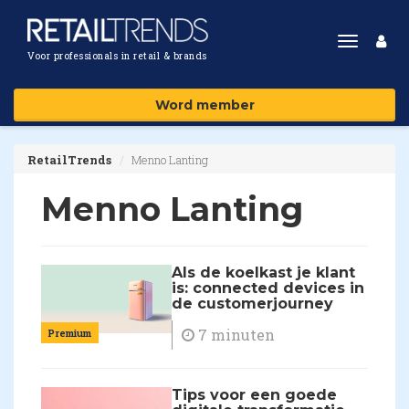
Toggle
Voor professionals in retail & brands
navigat
Word member
RetailTrends
Menno Lanting
Menno Lanting
Als de koelkast je klant
is: connected devices in
de customerjourney
7 minuten
Premium
Tips voor een goede