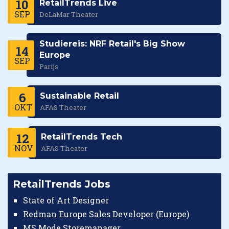
10
RetailTrends Live
SEP
DeLaMar Theater
Studiereis: NRF Retail's Big Show
14
Europe
SEP
Parijs
6
Sustainable Retail
OKT
AFAS Theater
12
RetailTrends Tech
NOV
AFAS Theater
RetailTrends Jobs
State of Art Designer
Redman Europe Sales Developer (Europe)
MS Mode Storemanager