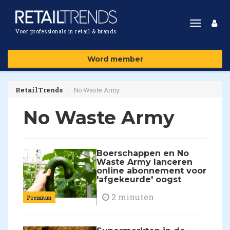
Toggle
Voor professionals in retail & brands
navigat
Word member
RetailTrends
No Waste Army
No Waste Army
Boerschappen en No
Waste Army lanceren
online abonnement voor
'afgekeurde' oogst
2 minuten
Premium