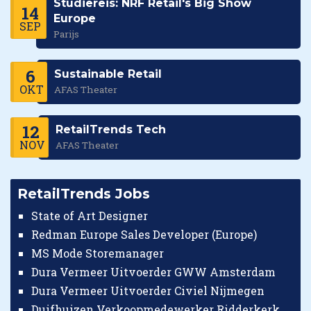
Studiereis: NRF Retail's Big Show
14
Europe
SEP
Parijs
6
Sustainable Retail
OKT
AFAS Theater
12
RetailTrends Tech
NOV
AFAS Theater
RetailTrends Jobs
State of Art Designer
Redman Europe Sales Developer (Europe)
MS Mode Storemanager
Dura Vermeer Uitvoerder GWW Amsterdam
Dura Vermeer Uitvoerder Civiel Nijmegen
Duifhuizen Verkoopmedewerker Ridderkerk