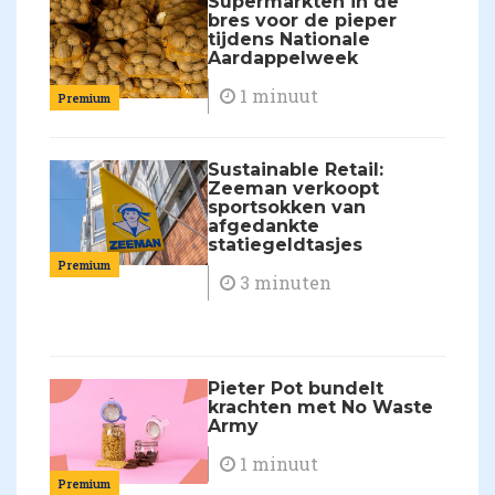
Supermarkten in de
bres voor de pieper
tijdens Nationale
Aardappelweek
1 minuut
Premium
Sustainable Retail:
Zeeman verkoopt
sportsokken van
afgedankte
statiegeldtasjes
Premium
3 minuten
Pieter Pot bundelt
krachten met No Waste
Army
1 minuut
Premium