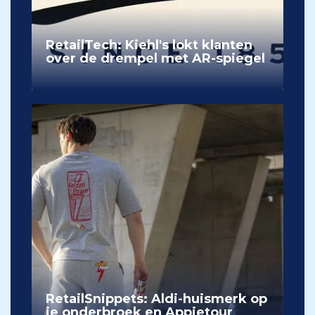
RetailTech: Kiehl's lokt klanten
over de drempel met AR-spiegel
RetailSnippets: Aldi-huismerk op
je onderbroek en Appietour