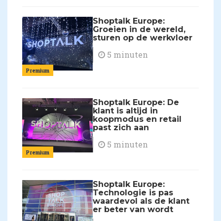
Shoptalk Europe:
Groeien in de wereld,
sturen op de werkvloer
5 minuten
Premium
Shoptalk Europe: De
klant is altijd in
koopmodus en retail
past zich aan
5 minuten
Premium
Shoptalk Europe:
Technologie is pas
waardevol als de klant
er beter van wordt