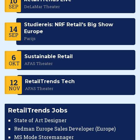
10
SEP
DeLaMar Theater
Studiereis: NRF Retail's Big Show
14
Europe
SEP
Parijs
6
Sustainable Retail
OKT
AFAS Theater
12
RetailTrends Tech
NOV
AFAS Theater
RetailTrends Jobs
State of Art Designer
Redman Europe Sales Developer (Europe)
MS Mode Storemanager