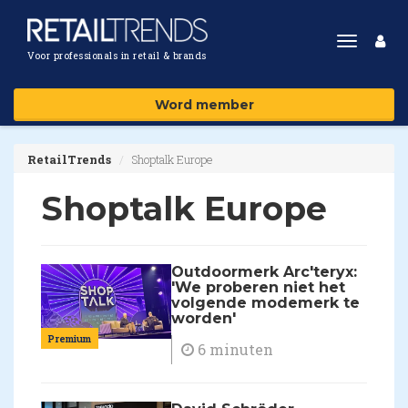
Toggle
Voor professionals in retail & brands
navigat
Word member
RetailTrends
Shoptalk Europe
Shoptalk Europe
Outdoormerk Arc'teryx:
'We proberen niet het
volgende modemerk te
worden'
Premium
6 minuten