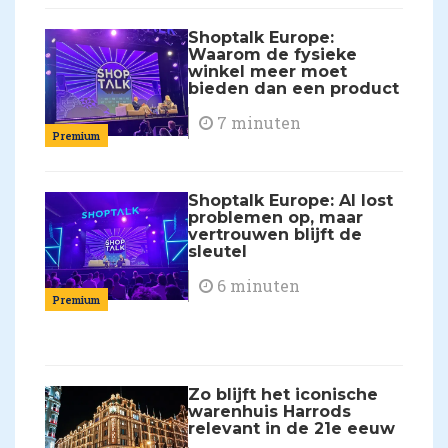
Shoptalk Europe:
Waarom de fysieke
winkel meer moet
bieden dan een product
7 minuten
Premium
Shoptalk Europe: AI lost
problemen op, maar
vertrouwen blijft de
sleutel
6 minuten
Premium
Zo blijft het iconische
warenhuis Harrods
relevant in de 21e eeuw