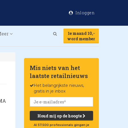
Inloggen
Meer
1e maand 10,-
Search
word member
Mis niets van het
laatste retailnieuws
Het belangrijkste nieuws,
gratis in je inbox
EMA
Houd mij op de hoogte
Al 57.500 professionals gingen je