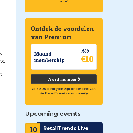
voor!
Ontdek de voordelen
van Premium
€39
Maand
e
€10
membership
end
t
Word member
Al 2.500 bedrijven zijn onderdeel van
de RetailTrends-community
Upcoming events
10
RetailTrends Live