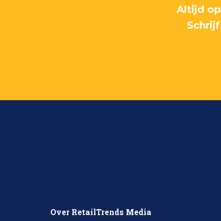
Altijd o
Schrij
Over RetailTrends Media