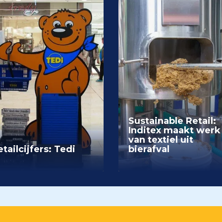
Sustainable Retail:
Inditex maakt werk
van textiel uit
tailcijfers: Tedi
bierafval