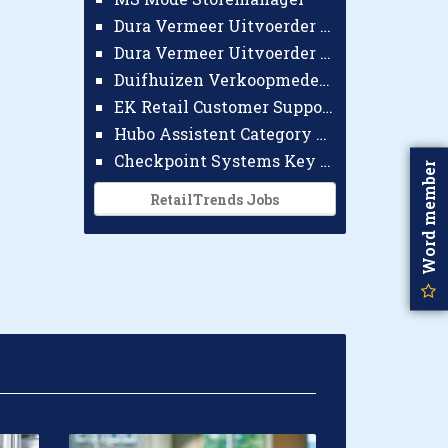
Dura Vermeer Uitvoerder GWW Amsterdam
Dura Vermeer Uitvoerder Civiel Nijmegen
Duifhuizen Verkoopmedewerker Ridderkerk
EK Retail Customer Support Omnichannel
Hubo Assistent Category Manager
Checkpoint Systems Key Accountmanager Benelux
Word member
RetailTrends Jobs