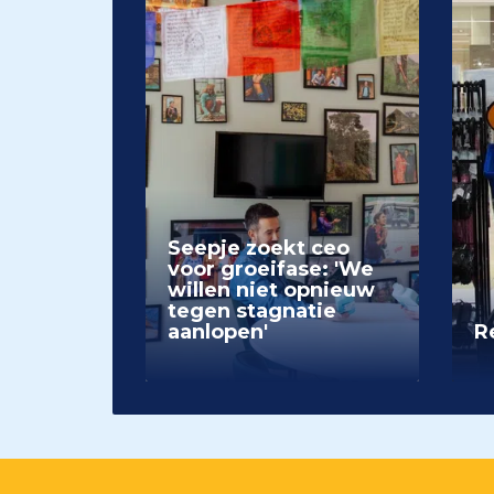
Seepje zoekt ceo
voor groeifase: 'We
willen niet opnieuw
tegen stagnatie
aanlopen'
Re