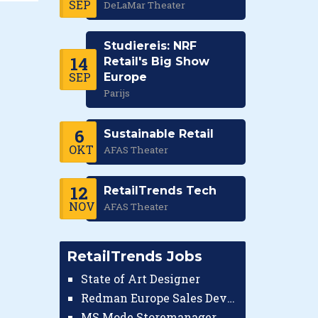
SEP
DeLaMar Theater
Studiereis: NRF
14
Retail's Big Show
SEP
Europe
Parijs
6
Sustainable Retail
OKT
AFAS Theater
12
RetailTrends Tech
NOV
AFAS Theater
RetailTrends Jobs
State of Art Designer
Redman Europe Sales Developer (Europe)
MS Mode Storemanager