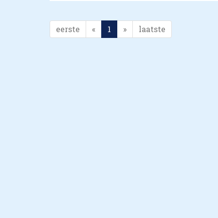
eerste
«
1
»
laatste