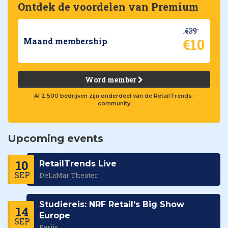
Ontdek de voordelen van Premium
€39
€10
Maand membership
Word member
Al 2.500 bedrijven zijn onderdeel van de RetailTrends-
community
Upcoming events
10
RetailTrends Live
SEP
DeLaMar Theater
Studiereis: NRF Retail's Big Show
14
Europe
SEP
Parijs