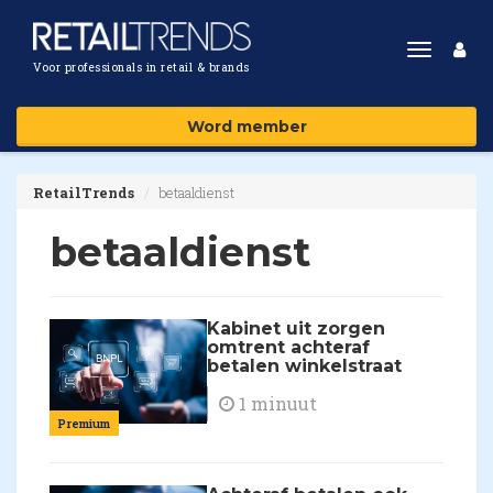
Toggle
Voor professionals in retail & brands
navigat
Word member
RetailTrends
betaaldienst
betaaldienst
Kabinet uit zorgen
omtrent achteraf
betalen winkelstraat
1 minuut
Premium