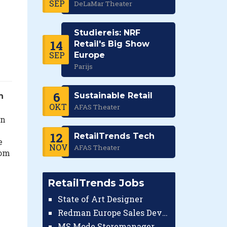
SEP
DeLaMar Theater
Studiereis: NRF
14
Retail's Big Show
SEP
Europe
Parijs
6
Sustainable Retail
n
OKT
AFAS Theater
an
12
RetailTrends Tech
e
NOV
AFAS Theater
rom
RetailTrends Jobs
State of Art Designer
Redman Europe Sales Developer (Europe)
MS Mode Storemanager