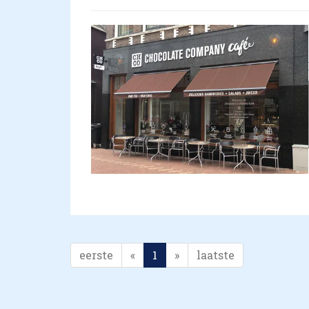
eerste
«
1
»
laatste