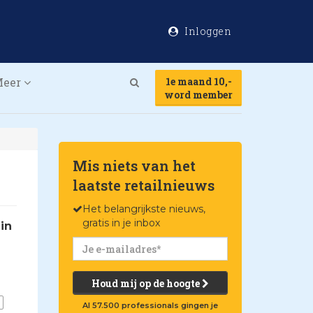
Inloggen
Meer
1e maand 10,-
Search
word member
Mis niets van het
laatste retailnieuws
Het belangrijkste nieuws,
gratis in je inbox
in
Houd mij op de hoogte
Al 57.500 professionals gingen je