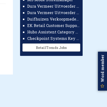
Dura Vermeer Uitvoerder GWW Amsterdam
Dura Vermeer Uitvoerder Civiel Nijmegen
Duifhuizen Verkoopmedewerker Ridderkerk
EK Retail Customer Support Omnichannel
Hubo Assistent Category Manager
Checkpoint Systems Key Accountmanager Benelux
RetailTrends Jobs
Word member