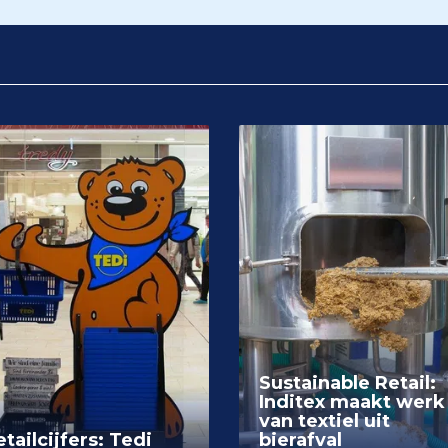
Sustainable Retail:
Inditex maakt werk
van textiel uit
tailcijfers: Tedi
bierafval