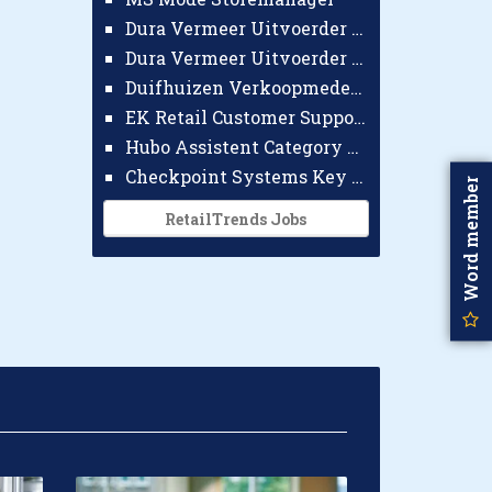
Dura Vermeer Uitvoerder GWW Amsterdam
Dura Vermeer Uitvoerder Civiel Nijmegen
Duifhuizen Verkoopmedewerker Ridderkerk
EK Retail Customer Support Omnichannel
Hubo Assistent Category Manager
Checkpoint Systems Key Accountmanager Benelux
Word member
RetailTrends Jobs