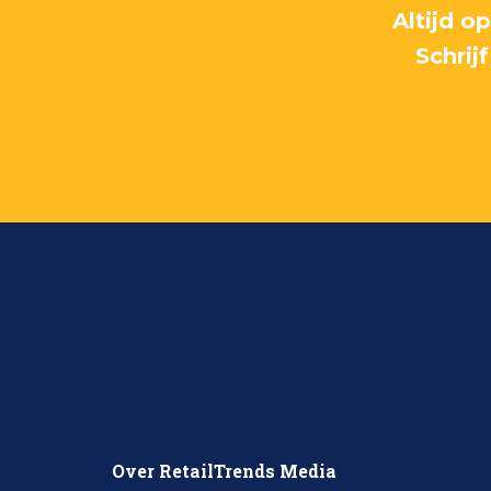
Altijd o
Schrij
Over RetailTrends Media