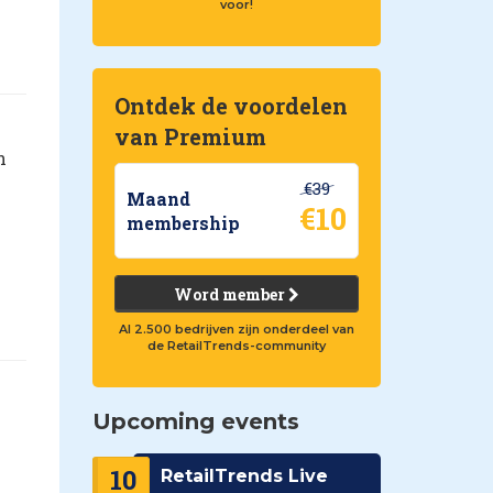
voor!
Ontdek de voordelen
van Premium
n
€39
Maand
€10
membership
Word member
Al 2.500 bedrijven zijn onderdeel van
de RetailTrends-community
Upcoming events
10
RetailTrends Live