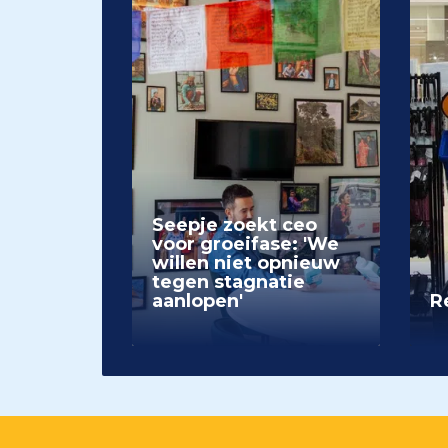
Seepje zoekt ceo
voor groeifase: 'We
willen niet opnieuw
tegen stagnatie
aanlopen'
Re