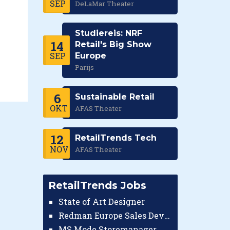
SEP
DeLaMar Theater
Studiereis: NRF
14
Retail's Big Show
SEP
Europe
Parijs
6
Sustainable Retail
OKT
AFAS Theater
12
RetailTrends Tech
NOV
AFAS Theater
RetailTrends Jobs
State of Art Designer
Redman Europe Sales Developer (Europe)
MS Mode Storemanager