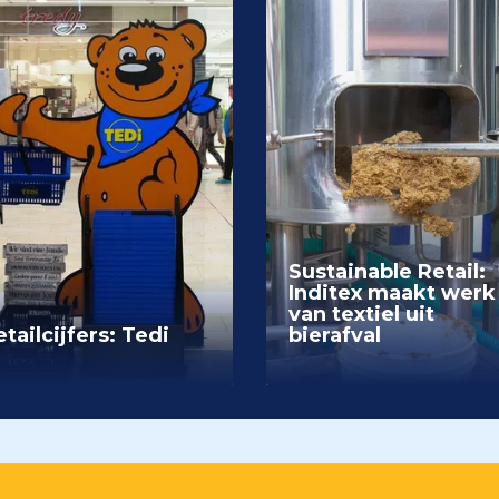
Sustainable Retail:
Inditex maakt werk
van textiel uit
tailcijfers: Tedi
bierafval