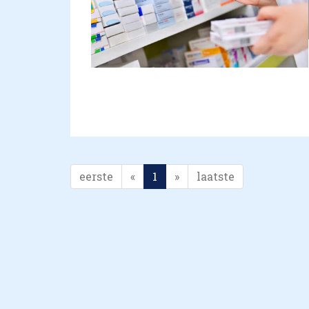
eerste
«
1
»
laatste