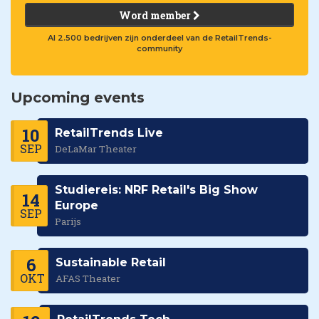
Word member
Al 2.500 bedrijven zijn onderdeel van de RetailTrends-
community
Upcoming events
10
RetailTrends Live
SEP
DeLaMar Theater
Studiereis: NRF Retail's Big Show
14
Europe
SEP
Parijs
6
Sustainable Retail
OKT
AFAS Theater