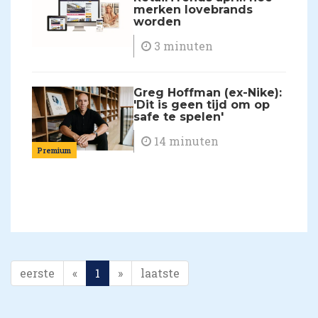
merken lovebrands
worden
3 minuten
Greg Hoffman (ex-Nike):
'Dit is geen tijd om op
safe te spelen'
14 minuten
Premium
eerste
«
1
»
laatste