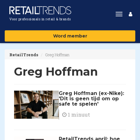
Toggle
Voor professionals in retail & brands
navigat
Word member
RetailTrends
Greg Hoffman
Greg Hoffman
Greg Hoffman (ex-Nike):
'Dit is geen tijd om op
safe te spelen'
1 minuut
RetailTrends april: hoe