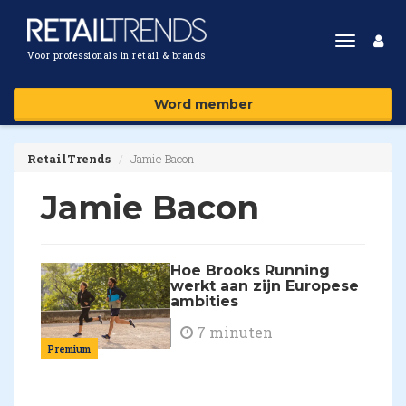
Toggle
Voor professionals in retail & brands
navigat
Word member
RetailTrends
Jamie Bacon
Jamie Bacon
Hoe Brooks Running
werkt aan zijn Europese
ambities
7 minuten
Premium