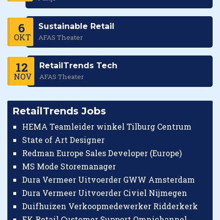
6
Sustainable Retail
OKT
AFAS Theater
12
RetailTrends Tech
NOV
AFAS Theater
RetailTrends Jobs
HEMA Teamleider winkel Tilburg Centrum
State of Art Designer
Redman Europe Sales Developer (Europe)
MS Mode Storemanager
Dura Vermeer Uitvoerder GWW Amsterdam
Dura Vermeer Uitvoerder Civiel Nijmegen
Duifhuizen Verkoopmedewerker Ridderkerk
EK Retail Customer Support Omnichannel