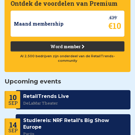
Ontdek de voordelen van Premium
€39
€10
Maand membership
Word member
Al 2.500 bedrijven zijn onderdeel van de RetailTrends-
community
Upcoming events
10
RetailTrends Live
SEP
DeLaMar Theater
Studiereis: NRF Retail's Big Show
14
Europe
SEP
Parijs