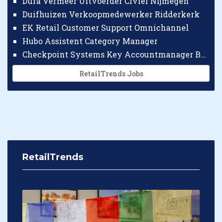
Dura Vermeer Uitvoerder Civiel Nijmegen
Duifhuizen Verkoopmedewerker Ridderkerk
EK Retail Customer Support Omnichannel
Hubo Assistent Category Manager
Checkpoint Systems Key Accountmanager Benelux
RetailTrends Jobs
RetailTrends