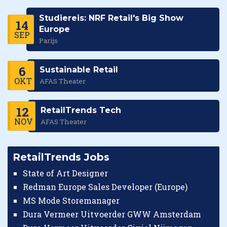
Studiereis: NRF Retail's Big Show
14
Europe
SEP
Parijs
6
Sustainable Retail
OKT
AFAS Theater
12
RetailTrends Tech
NOV
AFAS Theater
RetailTrends Jobs
State of Art Designer
Redman Europe Sales Developer (Europe)
MS Mode Storemanager
Dura Vermeer Uitvoerder GWW Amsterdam