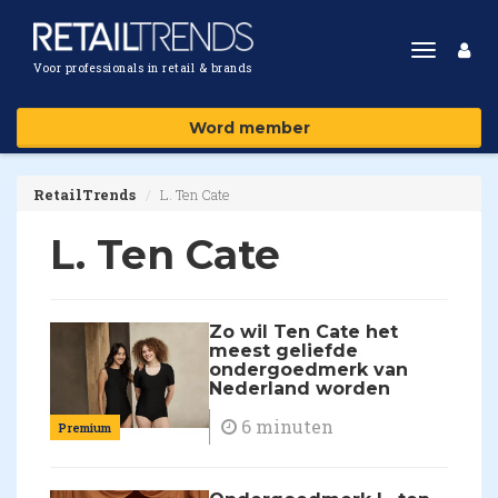
Toggle
Voor professionals in retail & brands
navigat
Word member
RetailTrends
L. Ten Cate
L. Ten Cate
Zo wil Ten Cate het
meest geliefde
ondergoedmerk van
Nederland worden
6 minuten
Premium