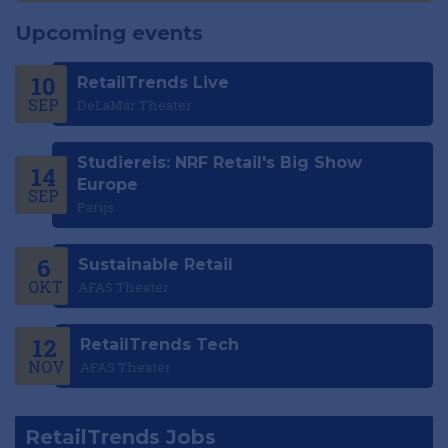
Upcoming events
10
RetailTrends Live
SEP
DeLaMar Theater
Studiereis: NRF Retail's Big Show
14
Europe
SEP
Parijs
6
Sustainable Retail
OKT
AFAS Theater
12
RetailTrends Tech
NOV
AFAS Theater
RetailTrends Jobs