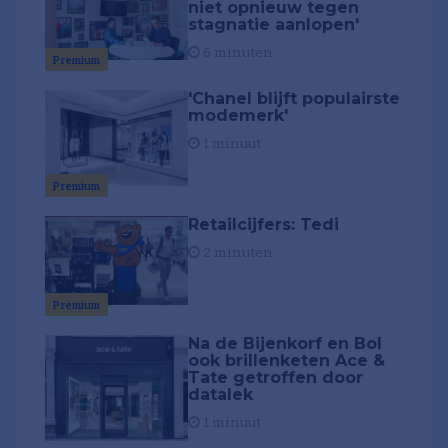
niet opnieuw tegen
stagnatie aanlopen'
6 minuten
Premium
'Chanel blijft populairste
modemerk'
1 minuut
Premium
Retailcijfers: Tedi
2 minuten
Premium
Na de Bijenkorf en Bol
ook brillenketen Ace &
Tate getroffen door
datalek
1 minuut