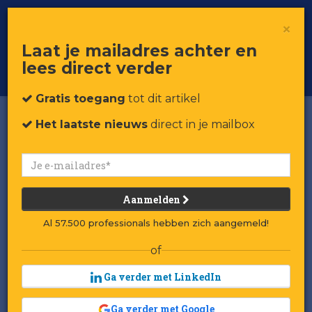
×
Toggle
Voor professionals in retail & brands
Laat je mailadres achter en
navigat
lees direct verder
Word member
Gratis toegang
tot dit artikel
Het laatste nieuws
direct in je mailbox
Aanmelden
Al 57.500 professionals hebben zich aangemeld!
of
Ga verder met LinkedIn
Ga verder met Google