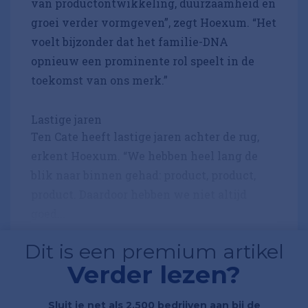
van productontwikkeling, duurzaamheid en
groei verder vormgeven”, zegt Hoexum. “Het
voelt bijzonder dat het familie-DNA
opnieuw een prominente rol speelt in de
toekomst van ons merk.”
Lastige jaren
Ten Cate heeft lastige jaren achter de rug,
erkent Hoexum. “We hebben heel lang de
blik naar binnen gehad: product, product,
product. Daardoor hebben we niet altijd
goed...
Dit is een premium artikel
Verder lezen?
Sluit je net als 2.500 bedrijven aan bij de