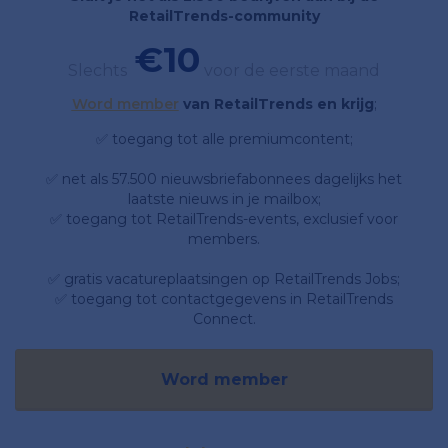
RetailTrends-community
€10
Slechts
voor de eerste maand
Word member
van RetailTrends en krijg
;
✅ toegang tot alle premiumcontent;
✅ net als 57.500 nieuwsbriefabonnees dagelijks het
laatste nieuws in je mailbox;
✅ toegang tot RetailTrends-events, exclusief voor
members.
✅ gratis vacatureplaatsingen op RetailTrends Jobs;
✅ toegang tot contactgegevens in RetailTrends
Connect.
Word member