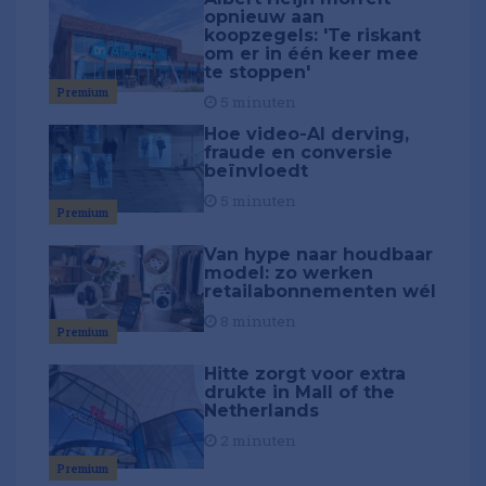
opnieuw aan
koopzegels: 'Te riskant
om er in één keer mee
te stoppen'
Premium
5 minuten
Hoe video-AI derving,
fraude en conversie
beïnvloedt
5 minuten
Premium
Van hype naar houdbaar
model: zo werken
retailabonnementen wél
8 minuten
Premium
Hitte zorgt voor extra
drukte in Mall of the
Netherlands
2 minuten
Premium