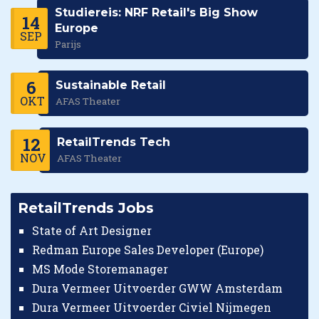
Studiereis: NRF Retail's Big Show
14
Europe
SEP
Parijs
6
Sustainable Retail
OKT
AFAS Theater
12
RetailTrends Tech
NOV
AFAS Theater
RetailTrends Jobs
State of Art Designer
Redman Europe Sales Developer (Europe)
MS Mode Storemanager
Dura Vermeer Uitvoerder GWW Amsterdam
Dura Vermeer Uitvoerder Civiel Nijmegen