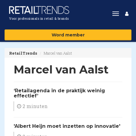
Toggle
Voor professionals in retail & brands
navigat
Word member
RetailTrends
Marcel van Aalst
Marcel van Aalst
‘Retailagenda in de praktijk weinig
effectief’
2 minuten
'Albert Heijn moet inzetten op innovatie'