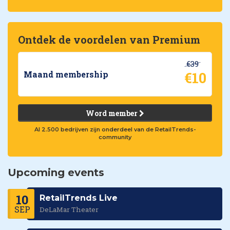
Ontdek de voordelen van Premium
€39
€10
Maand membership
Word member
Al 2.500 bedrijven zijn onderdeel van de RetailTrends-
community
Upcoming events
10
RetailTrends Live
SEP
DeLaMar Theater