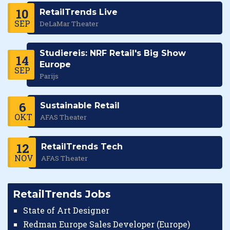
10
RetailTrends Live
SEP
DeLaMar Theater
Studiereis: NRF Retail's Big Show
14
Europe
SEP
Parijs
6
Sustainable Retail
OKT
AFAS Theater
12
RetailTrends Tech
NOV
AFAS Theater
RetailTrends Jobs
State of Art Designer
Redman Europe Sales Developer (Europe)