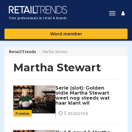
Toggle
Voor professionals in retail & brands
navigat
Word member
RetailTrends
Martha Stewart
Martha Stewart
Serie (slot): Golden
oldie Martha Stewart
weet nog steeds wat
haar klant wil
5 minuten
Premium