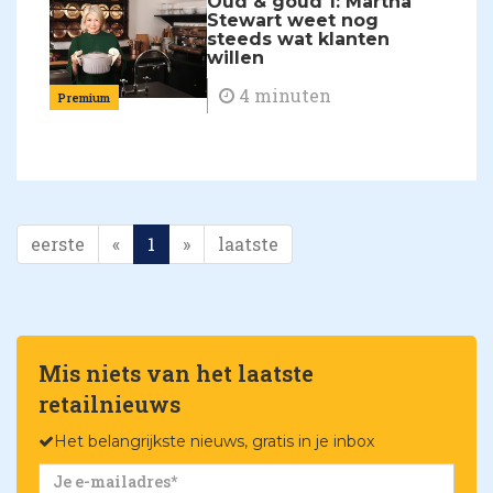
Oud & goud 1: Martha
Stewart weet nog
steeds wat klanten
willen
4 minuten
Premium
eerste
«
1
»
laatste
Mis niets van het laatste
retailnieuws
Het belangrijkste nieuws, gratis in je inbox