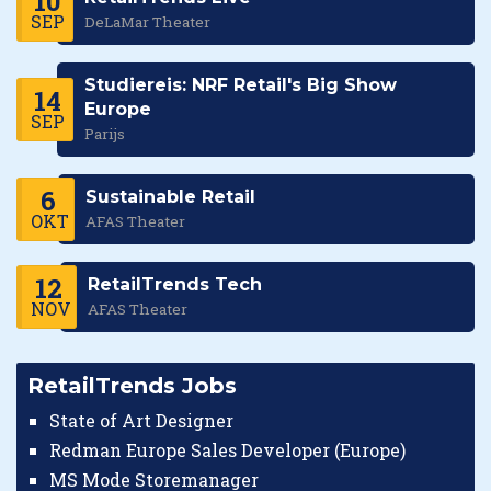
10
SEP
DeLaMar Theater
Studiereis: NRF Retail's Big Show
14
Europe
SEP
Parijs
6
Sustainable Retail
OKT
AFAS Theater
12
RetailTrends Tech
NOV
AFAS Theater
RetailTrends Jobs
State of Art Designer
Redman Europe Sales Developer (Europe)
MS Mode Storemanager