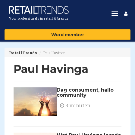
Toggle
Voor professionals in retail & brands
navigat
Word member
RetailTrends
Paul Havinga
Paul Havinga
Dag consument, hallo
community
3 minuten