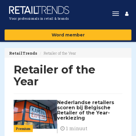
Toggle
Voor professionals in retail & brands
navigat
Word member
RetailTrends
Retailer of the Year
Retailer of the
Year
Nederlandse retailers
scoren bij Belgische
Retailer of the Year-
verkiezing
1 minuut
Premium