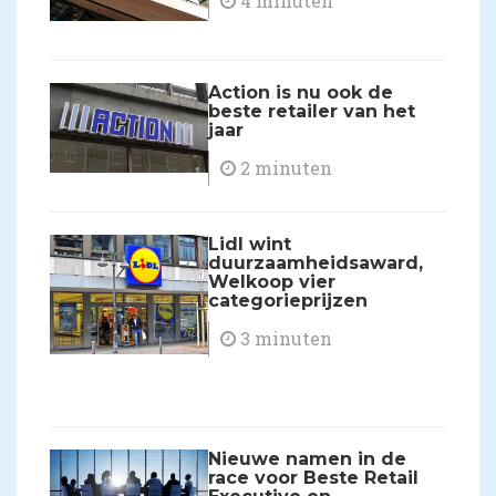
4 minuten
Action is nu ook de
beste retailer van het
jaar
2 minuten
Lidl wint
duurzaamheidsaward,
Welkoop vier
categorieprijzen
3 minuten
Nieuwe namen in de
race voor Beste Retail