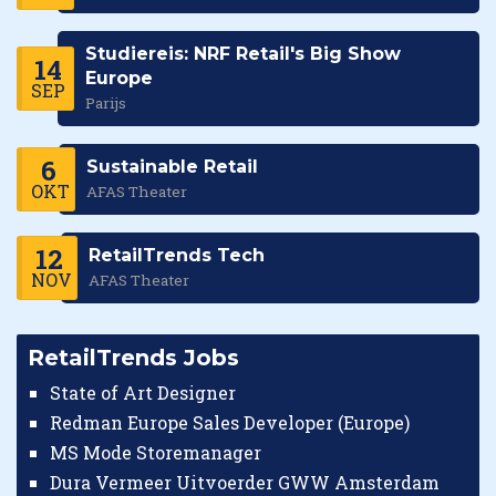
Studiereis: NRF Retail's Big Show
14
Europe
SEP
Parijs
6
Sustainable Retail
OKT
AFAS Theater
12
RetailTrends Tech
NOV
AFAS Theater
RetailTrends Jobs
State of Art Designer
Redman Europe Sales Developer (Europe)
MS Mode Storemanager
Dura Vermeer Uitvoerder GWW Amsterdam