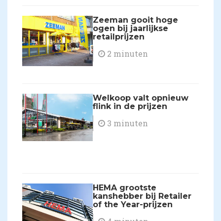
Zeeman gooit hoge
ogen bij jaarlijkse
retailprijzen
2 minuten
Welkoop valt opnieuw
flink in de prijzen
3 minuten
HEMA grootste
kanshebber bij Retailer
of the Year-prijzen