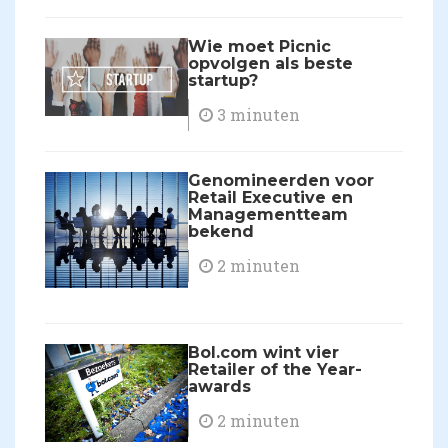
Wie moet Picnic
opvolgen als beste
startup?
3 minuten
Genomineerden voor
Retail Executive en
Managementteam
bekend
2 minuten
​Bol.com wint vier
Retailer of the Year-
awards
2 minuten