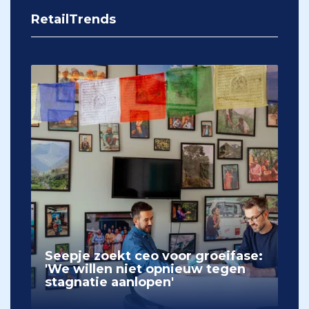
RetailTrends
Seepje zoekt ceo voor groeifase:
'We willen niet opnieuw tegen
stagnatie aanlopen'