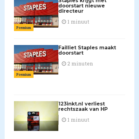
Staples krijgt met
doorstart nieuwe
directeur
1 minuut
Premium
Failliet Staples maakt
doorstart
2 minuten
Premium
123inkt.nl verliest
rechtszaak van HP
1 minuut