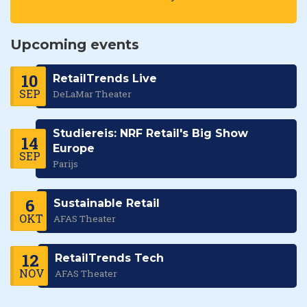
Upcoming events
10
RetailTrends Live
SEP
DeLaMar Theater
Studiereis: NRF Retail's Big Show
14
Europe
SEP
Parijs
6
Sustainable Retail
OKT
AFAS Theater
12
RetailTrends Tech
NOV
AFAS Theater