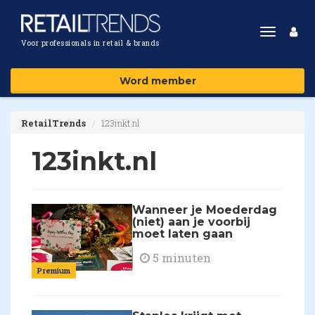
Toggle
Voor professionals in retail & brands
navigat
Word member
RetailTrends
123inkt.nl
123inkt.nl
Wanneer je Moederdag
(niet) aan je voorbij
moet laten gaan
5 minuten
Premium