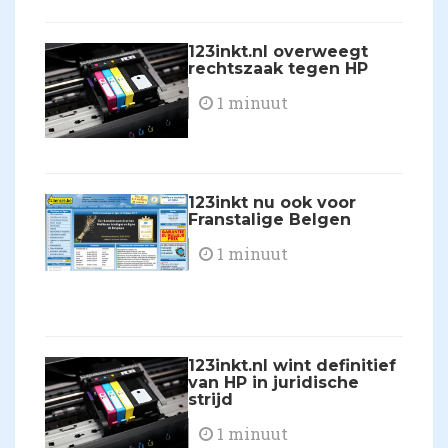
123inkt.nl overweegt
rechtszaak tegen HP
1 minuut
123inkt nu ook voor
Franstalige Belgen
1 minuut
123inkt.nl wint definitief
van HP in juridische
strijd
1 minuut