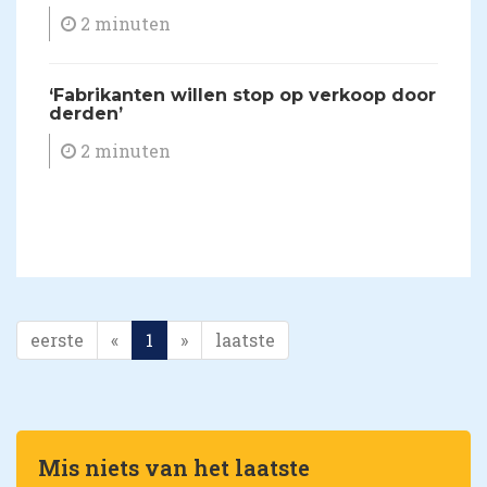
2 minuten
‘Fabrikanten willen stop op verkoop door
derden’
2 minuten
eerste
«
1
»
laatste
Mis niets van het laatste