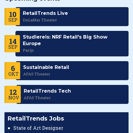
10
RetailTrends Live
SEP
DeLaMar Theater
Studiereis: NRF Retail's Big Show
14
Europe
SEP
Parijs
6
Sustainable Retail
OKT
AFAS Theater
12
RetailTrends Tech
NOV
AFAS Theater
RetailTrends Jobs
State of Art Designer