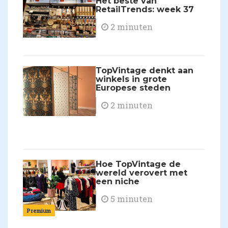
Het beste van
RetailTrends: week 37
2 minuten
TopVintage denkt aan
winkels in grote
Europese steden
2 minuten
Hoe TopVintage de
wereld verovert met
een niche
5 minuten
Premium