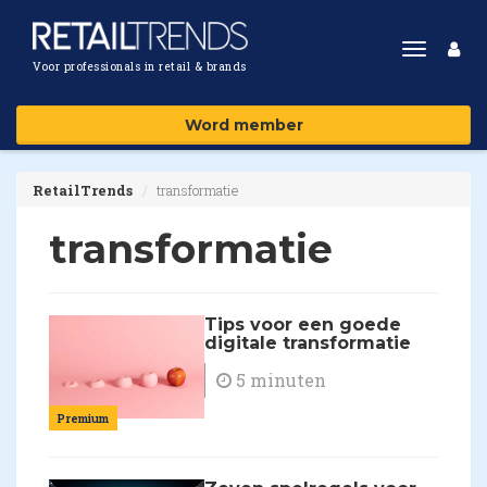
Toggle
Voor professionals in retail & brands
navigat
Word member
RetailTrends
transformatie
transformatie
Tips voor een goede
digitale transformatie
5 minuten
Premium