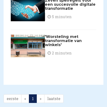
Zeven spelregels voor
een succesvolle digitale
transformatie
5 minuten
'Worsteling met
transformatie van
winkels'
2 minuten
eerste
«
1
»
laatste