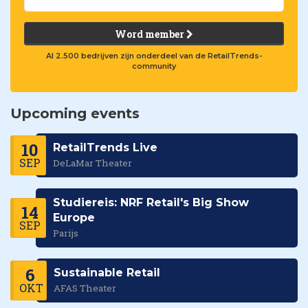
Word member
Al 2.500 bedrijven zijn onderdeel van de RetailTrends-
community
Upcoming events
10
RetailTrends Live
SEP
DeLaMar Theater
Studiereis: NRF Retail's Big Show
14
Europe
SEP
Parijs
6
Sustainable Retail
OKT
AFAS Theater