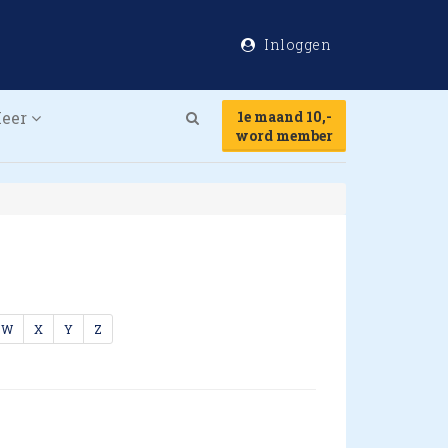
Inloggen
eer
1e maand 10,-
Search
word member
W
X
Y
Z