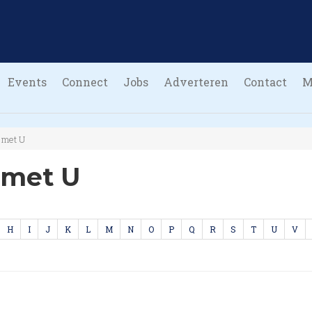
Events
Connect
Jobs
Adverteren
Contact
M
 met U
 met U
H
I
J
K
L
M
N
O
P
Q
R
S
T
U
V