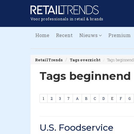
Voor professionals in retail & brands
Home
Recent
Nieuws
Premium
RetailTrends
Tags overzicht
Tags beginnend
Tags beginnend
1
2
3
7
A
B
C
D
E
F
G
U.S. Foodservice