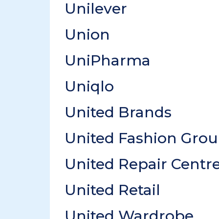
Unilever
Union
UniPharma
Uniqlo
United Brands
United Fashion Gro
United Repair Centr
United Retail
United Wardrobe