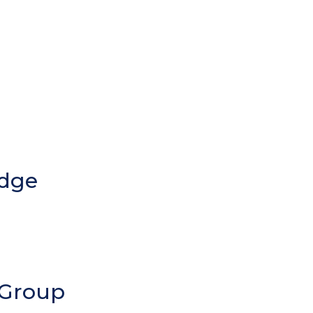
idge
 Group