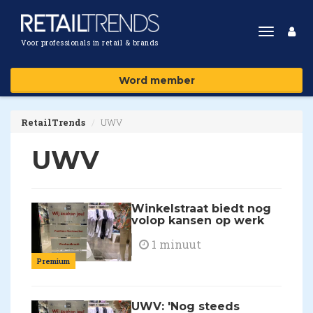
Toggle
Voor professionals in retail & brands
navigat
Word member
RetailTrends
UWV
UWV
Winkelstraat biedt nog
volop kansen op werk
1 minuut
Premium
UWV: 'Nog steeds