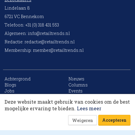
Lindelaan 8
6721 VC Bennekom
Telefoon: +31 (0) 318 431 553
Algemeen:
info@retailtrends.nl
Redactie:
redactie@retailtrends.nl
Membership:
member@retailtrends.nl
Achtergrond
Nieuws
10 collega’s
Blogs
Columns
Jobs
Events
Contact
Word member
Deze website maakt gebruik van cookies om de best
Archief
Sitemap
Korting op events
mogelijke ervaring te bieden.
Lees meer
Accepteren
Weigeren
Website is powered by