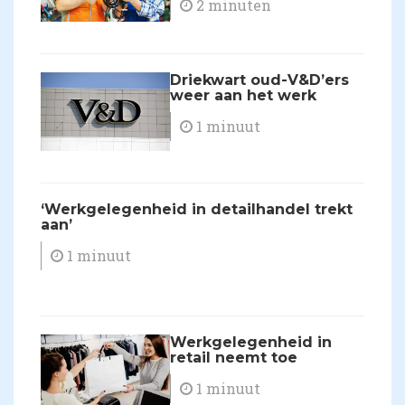
2 minuten
Driekwart oud-V&D’ers
weer aan het werk
1 minuut
​‘Werkgelegenheid in detailhandel trekt
aan’
1 minuut
Werkgelegenheid in
retail neemt toe
1 minuut