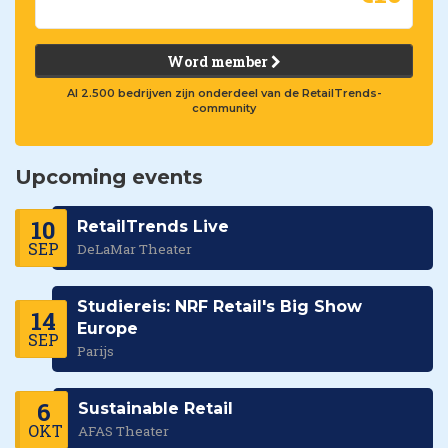
Word member
Al 2.500 bedrijven zijn onderdeel van de RetailTrends-
community
Upcoming events
10
RetailTrends Live
SEP
DeLaMar Theater
Studiereis: NRF Retail's Big Show
14
Europe
SEP
Parijs
6
Sustainable Retail
OKT
AFAS Theater