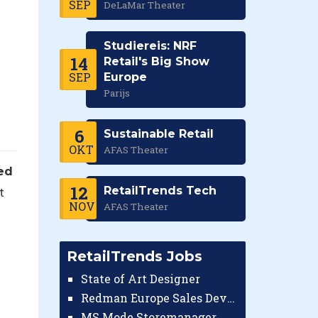
SEP
DeLaMar Theater
Studiereis: NRF
14
Retail's Big Show
SEP
Europe
Parijs
6
Sustainable Retail
OKT
AFAS Theater
ed
12
RetailTrends Tech
t
NOV
AFAS Theater
RetailTrends Jobs
State of Art Designer
Redman Europe Sales Developer (Europe)
MS Mode Storemanager