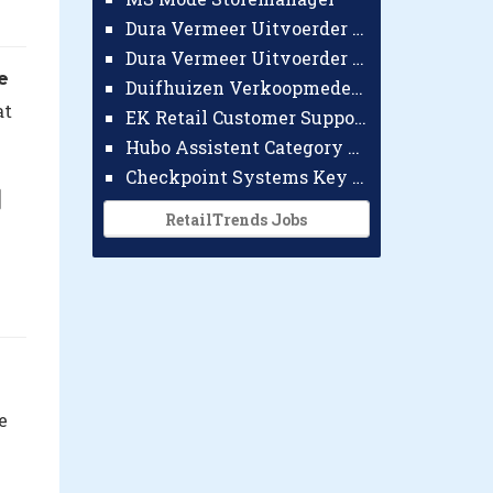
Dura Vermeer Uitvoerder GWW Amsterdam
Dura Vermeer Uitvoerder Civiel Nijmegen
e
Duifhuizen Verkoopmedewerker Ridderkerk
at
EK Retail Customer Support Omnichannel
Hubo Assistent Category Manager
Checkpoint Systems Key Accountmanager Benelux
RetailTrends Jobs
e