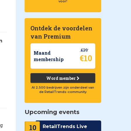
voor!
Ontdek de voordelen
van Premium
n
€39
Maand
€10
membership
Word member
Al 2.500 bedrijven zijn onderdeel van
de RetailTrends-community
Upcoming events
ng
10
RetailTrends Live