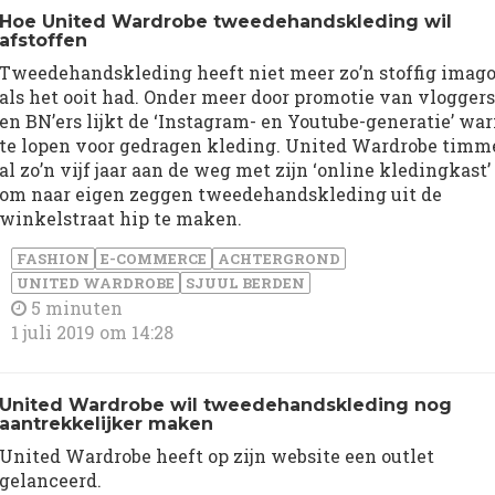
Hoe United Wardrobe tweedehandskleding wil
afstoffen
Tweedehandskleding heeft niet meer zo’n stoffig imag
als het ooit had. Onder meer door promotie van vloggers
en BN’ers lijkt de ‘Instagram- en Youtube-generatie’ wa
te lopen voor gedragen kleding. United Wardrobe timm
al zo’n vijf jaar aan de weg met zijn ‘online kledingkast’
om naar eigen zeggen tweedehandskleding uit de
winkelstraat hip te maken.
FASHION
E-COMMERCE
ACHTERGROND
UNITED WARDROBE
SJUUL BERDEN
5 minuten
1 juli 2019 om 14:28
United Wardrobe wil tweedehandskleding nog
aantrekkelijker maken
United Wardrobe heeft op zijn website een outlet
gelanceerd.