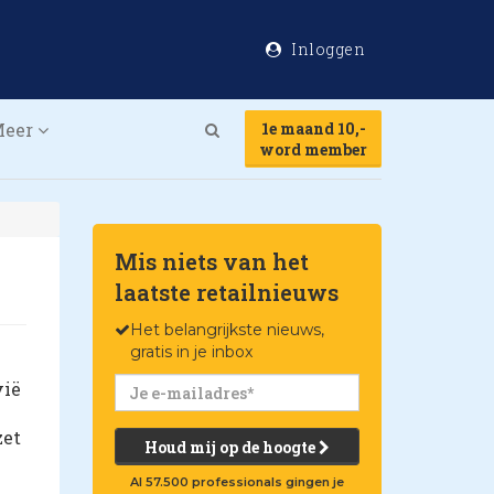
Inloggen
Meer
1e maand 10,-
Search
word member
Mis niets van het
laatste retailnieuws
Het belangrijkste nieuws,
gratis in je inbox
vië
zet
Houd mij op de hoogte
Al 57.500 professionals gingen je