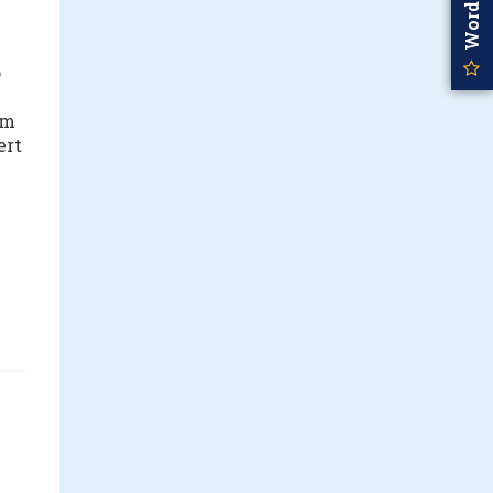
o
rm
ert