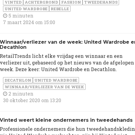
VINTED
ACHTERGROND
FASHION
TWEEDEHANDS
UNITED WARDROBE
REBELLE
5 minuten
7 maart 2024 om 15:00
Winnaar/verliezer van de week: United Wardrobe e
Decathlon
RetailTrends licht elke vrijdag een winnaar en een
verliezer uit, gebaseerd op het nieuws van de afgelopen
week. Deze keer: United Wardrobe en Decathlon.
DECATHLON
UNITED WARDROBE
WINNAAR/VERLIEZER VAN DE WEEK
2 minuten
30 oktober 2020 om 13:20
Vinted weert kleine ondernemers in tweedehands
Professionele ondernemers die hun tweedehandskledi