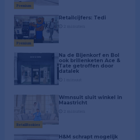
Premium
Retailcijfers: Tedi
2 minuten
Premium
Na de Bijenkorf en Bol
ook brillenketen Ace &
Tate getroffen door
datalek
1 minuut
Wmnsuit sluit winkel in
Maastricht
2 minuten
RetailRookies
H&M schrapt mogelijk