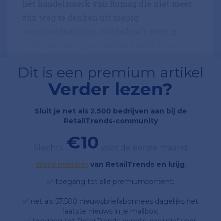
hét handelsmerk van Rumag die niet meer
zijn weg te denken uit menig
socialmediatijdlijn. Het behoeft weinig
uitleg dat zo’n groot online bereik bij een...
Dit is een premium artikel
Verder lezen?
Sluit je net als 2.500 bedrijven aan bij de
RetailTrends-community
€10
Slechts
voor de eerste maand
Word member
van RetailTrends en krijg
;
✅ toegang tot alle premiumcontent;
✅ net als 57.500 nieuwsbriefabonnees dagelijks het
laatste nieuws in je mailbox;