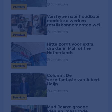
5 minuten
Premium
Van hype naar houdbaar
model: zo werken
retailabonnementen wél
8 minuten
Premium
Hitte zorgt voor extra
drukte in Mall of the
Netherlands
2 minuten
Premium
Column: De
vezelfantasie van Albert
Heijn
4 minuten
Premium
Mud Jeans: groene
idealen, maar rode