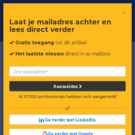
×
Toggle
Voor professionals in retail & brands
Laat je mailadres achter en
navigat
lees direct verder
Word member
Gratis toegang
tot dit artikel
Het laatste nieuws
direct in je mailbox
Aanmelden
Al 57.500 professionals hebben zich aangemeld!
of
Ga verder met LinkedIn
Ga verder met Google