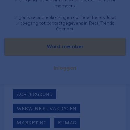
✅ toegang tot RetailTrends-events, exclusief voor
members.
✅ gratis vacatureplaatsingen op RetailTrends Jobs;
✅ toegang tot contactgegevens in RetailTrends
Connect.
Word member
Inloggen
ACHTERGROND
WEBWINKEL VAKDAGEN
MARKETING
RUMAG