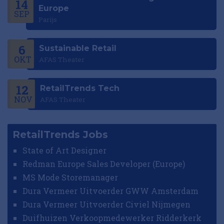
14
Europe
SEP
Parijs
6
Sustainable Retail
OKT
AFAS Theater
12
RetailTrends Tech
NOV
AFAS Theater
RetailTrends Jobs
State of Art Designer
Redman Europe Sales Developer (Europe)
MS Mode Storemanager
Dura Vermeer Uitvoerder GWW Amsterdam
Dura Vermeer Uitvoerder Civiel Nijmegen
Duifhuizen Verkoopmedewerker Ridderkerk