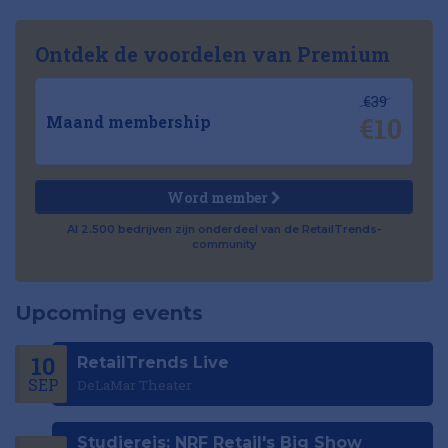
Ontdek de voordelen van Premium
€39
€10
Maand membership
Word member
Al 2.500 bedrijven zijn onderdeel van de RetailTrends-
community
Upcoming events
10
RetailTrends Live
SEP
DeLaMar Theater
Studiereis: NRF Retail's Big Show