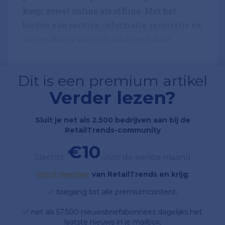
koop, zowel online als offline. Met het
bieden van service, informatie, inspiratie en
advies kun je als zelfstandige, lokale
retailer het...
Dit is een premium artikel
Verder lezen?
Sluit je net als 2.500 bedrijven aan bij de
RetailTrends-community
€10
Slechts
voor de eerste maand
Word member
van RetailTrends en krijg
;
✅ toegang tot alle premiumcontent;
✅ net als 57.500 nieuwsbriefabonnees dagelijks het
laatste nieuws in je mailbox;