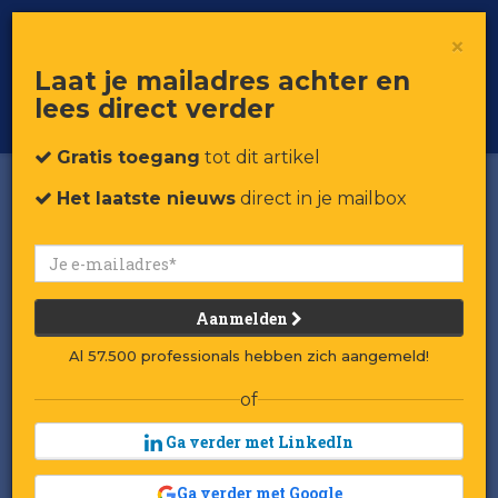
×
Toggle
Voor professionals in retail & brands
Laat je mailadres achter en
navigat
lees direct verder
Word member
Gratis toegang
tot dit artikel
Het laatste nieuws
direct in je mailbox
Aanmelden
Al 57.500 professionals hebben zich aangemeld!
of
Ga verder met LinkedIn
Ga verder met Google