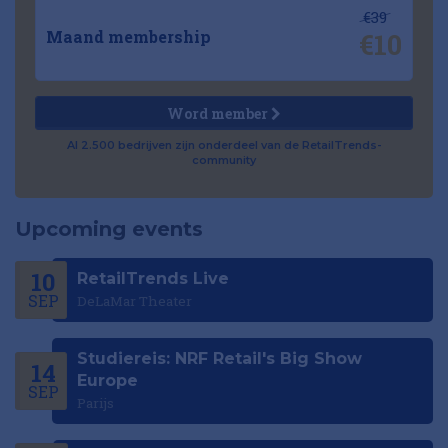
€39
€10
Maand membership
Word member
Al 2.500 bedrijven zijn onderdeel van de RetailTrends-
community
Upcoming events
10
RetailTrends Live
SEP
DeLaMar Theater
Studiereis: NRF Retail's Big Show
14
Europe
SEP
Parijs