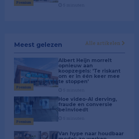
Premium
5 minuten
Alle artikelen
Meest gelezen
Albert Heijn morrelt
opnieuw aan
koopzegels: 'Te riskant
om er in één keer mee
te stoppen'
Premium
5 minuten
Hoe video-AI derving,
fraude en conversie
beïnvloedt
5 minuten
Premium
Van hype naar houdbaar
model: zo werken