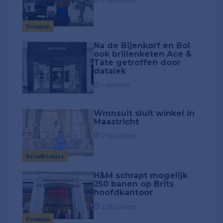
Premium
Na de Bijenkorf en Bol
ook brillenketen Ace &
Tate getroffen door
datalek
1 minuut
Wmnsuit sluit winkel in
Maastricht
2 minuten
RetailRookies
H&M schrapt mogelijk
250 banen op Brits
hoofdkantoor
2 minuten
Premium