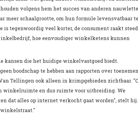
s houden volgens hem het succes van anderen nauwlett
naar meer schaalgrootte, om hun formule levensvatbaar t
 is tegenwoordig veel korter, de consument raakt steed
 winkelbedrijf, hoe eenvoudiger winkelketens kunnen
de kansen die het huidige winkelvastgoed biedt.
k geen boodschap te hebben aan rapporten over toeneme
 Van Tellingen ook alleen in krimpgebieden zichtbaar. "
an winkelruimte en dus ruimte voor uitbreiding. We
dat alles op internet verkocht gaat worden", stelt hij.
 winkelstraat."