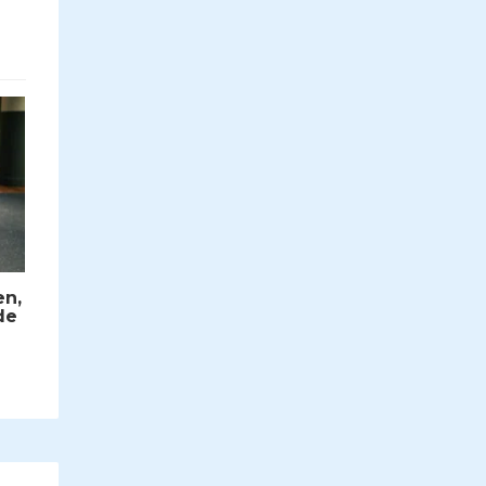
en,
de