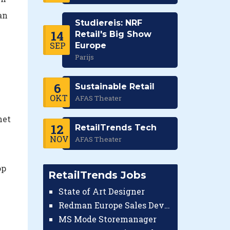
an
Studiereis: NRF
14
Retail's Big Show
SEP
Europe
Parijs
6
Sustainable Retail
OKT
AFAS Theater
het
12
RetailTrends Tech
NOV
AFAS Theater
op
RetailTrends Jobs
State of Art Designer
Redman Europe Sales Developer (Europe)
MS Mode Storemanager