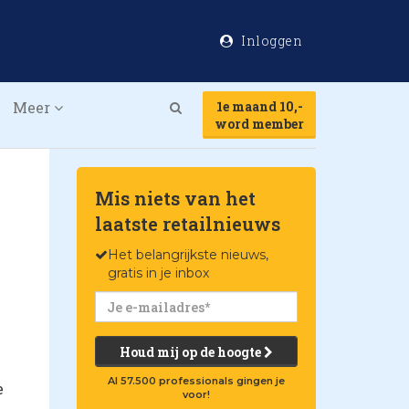
Inloggen
Meer
1e maand 10,-
Search
word member
Mis niets van het
laatste retailnieuws
Het belangrijkste nieuws,
gratis in je inbox
Houd mij op de hoogte
Al 57.500 professionals gingen je
e
voor!