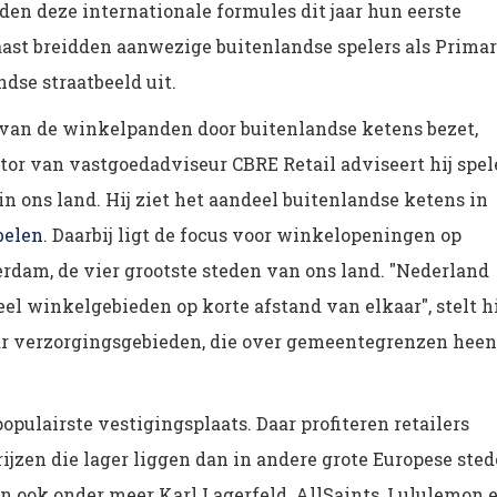
den deze internationale formules dit jaar hun eerste
aast breidden aanwezige buitenlandse spelers als Prima
dse straatbeeld uit.
 van de winkelpanden door buitenlandse ketens bezet,
tor van vastgoedadviseur CBRE Retail adviseert hij spel
in ons land. Hij ziet het aandeel buitenlandse ketens in
belen
. Daarbij ligt de focus voor winkelopeningen op
rdam, de vier grootste steden van ons land. "Nederland
l winkelgebieden op korte afstand van elkaar", stelt hi
ar verzorgingsgebieden, die over gemeentegrenzen heen
opulairste vestigingsplaats. Daar profiteren retailers
jzen die lager liggen dan in andere grote Europese sted
 ook onder meer Karl Lagerfeld, AllSaints, Lululemon 