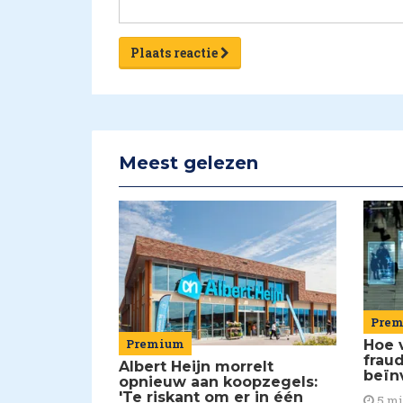
Plaats reactie
Meest gelezen
Pre
Premium
Hoe 
frau
Albert Heijn morrelt
beïn
opnieuw aan koopzegels:
'Te riskant om er in één
5 m