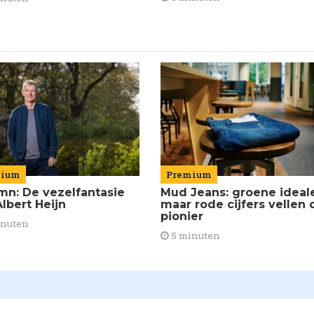
mium
Premium
mn: De vezelfantasie
Mud Jeans: groene ideal
lbert Heijn
maar rode cijfers vellen 
pionier
inuten
5 minuten