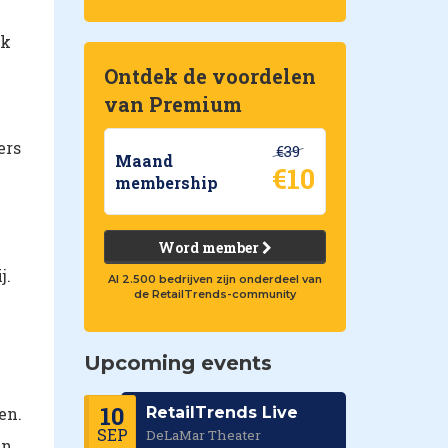
rk
Ontdek de voordelen
van Premium
ers
€39
Maand
€10
membership
Word member
j.
Al 2.500 bedrijven zijn onderdeel van
de RetailTrends-community
Upcoming events
10
en.
RetailTrends Live
SEP
DeLaMar Theater
en