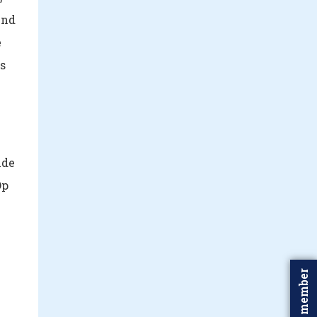
end
e
s
nde
Op
Word member