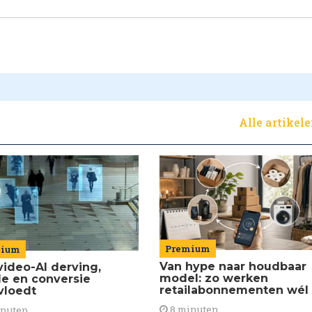
Alle artikel
Premium
mium
Van hype naar houdbaar
video-AI derving,
model: zo werken
de en conversie
retailabonnementen wél
vloedt
8 minuten
inuten