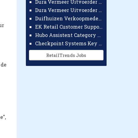
Dura Vermeer Uitvoerder GWW Amsterdam
Dura Vermeer Uitvoerder Civiel Nijmegen
Duifhuizen Verkoopmedewerker Ridderkerk
ur
EK Retail Customer Support Omnichannel
Hubo Assistent Category Manager
Checkpoint Systems Key Accountmanager Benelux
RetailTrends Jobs
 de
e",
,