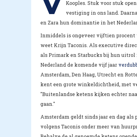
V
Kooples. Stuk voor stuk open
vestiging in ons land. Daarn
en Zara hun dominantie in het Nederlan
Inmiddels is ongeveer vijftien procent
weet Krijn Taconis. Als executive direc
als Primark en Starbucks bij hun uitrol 
Nederland de komende vijf jaar
verdub
Amsterdam, Den Haag, Utrecht en Rotte
kent een grote winkeldichtheid, met vee
"Buitenlandse ketens kijken echter na
gaan."
Amsterdam geldt sinds jaar en dag als p
volgens Taconis onder meer van huurpri
Behalve de al genoemde ketens openden