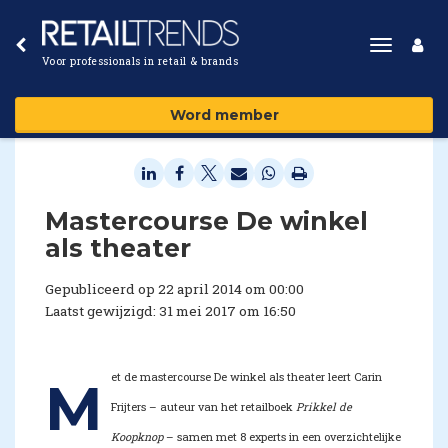
Toggle
Voor professionals in retail & brands
navigat
Word member
Mastercourse De winkel
als theater
Gepubliceerd op 22 april 2014 om 00:00
Laatst gewijzigd: 31 mei 2017 om 16:50
et de mastercourse De winkel als theater leert Carin
M
Frijters – auteur van het retailboek
Prikkel de
Koopknop
– samen met 8 experts in een overzichtelijke