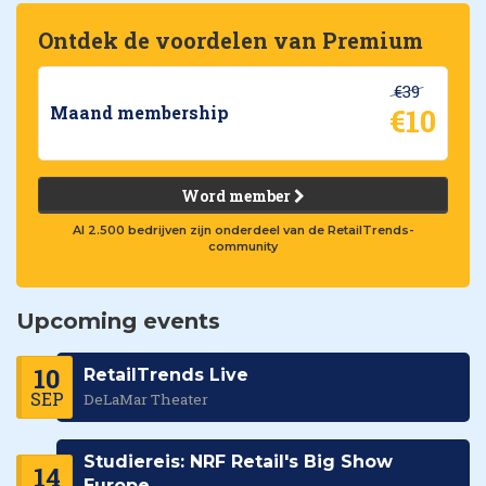
Ontdek de voordelen van Premium
€39
€10
Maand membership
Word member
Al 2.500 bedrijven zijn onderdeel van de RetailTrends-
community
Upcoming events
10
RetailTrends Live
SEP
DeLaMar Theater
Studiereis: NRF Retail's Big Show
14
Europe