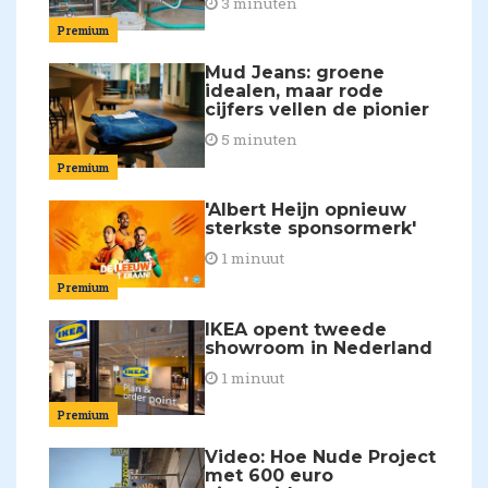
3 minuten
Premium
Mud Jeans: groene
idealen, maar rode
cijfers vellen de pionier
5 minuten
Premium
'Albert Heijn opnieuw
sterkste sponsormerk'
1 minuut
Premium
IKEA opent tweede
showroom in Nederland
1 minuut
Premium
Video: Hoe Nude Project
met 600 euro