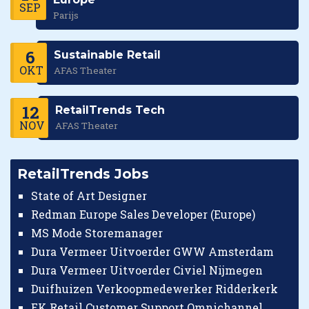
SEP
Parijs
6
Sustainable Retail
OKT
AFAS Theater
12
RetailTrends Tech
NOV
AFAS Theater
RetailTrends Jobs
State of Art Designer
Redman Europe Sales Developer (Europe)
MS Mode Storemanager
Dura Vermeer Uitvoerder GWW Amsterdam
Dura Vermeer Uitvoerder Civiel Nijmegen
Duifhuizen Verkoopmedewerker Ridderkerk
EK Retail Customer Support Omnichannel