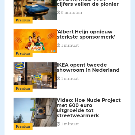
cijfers vellen de pionier
5 minuten
Premium
'Albert Heijn opnieuw
sterkste sponsormerk'
1 minuut
Premium
IKEA opent tweede
showroom in Nederland
1 minuut
Premium
Video: Hoe Nude Project
met 600 euro
uitgroeide tot
streetwearmerk
1 minuut
Premium