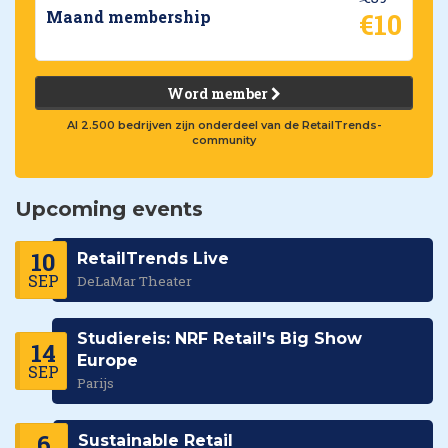
€10
Maand membership
Word member
Al 2.500 bedrijven zijn onderdeel van de RetailTrends-
community
Upcoming events
10
RetailTrends Live
SEP
DeLaMar Theater
Studiereis: NRF Retail's Big Show
14
Europe
SEP
Parijs
6
Sustainable Retail