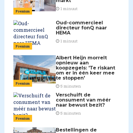
markt
1 minuut
Premium
Oud-commercieel
directeur fonQ naar
HEMA
1 minuut
Premium
Albert Heijn morrelt
opnieuw aan
koopzegels: 'Te riskant
om er in één keer mee
te stoppen'
Premium
5 minuten
Verschuift de
consument van méér
naar bewust bezit?
5 minuten
Premium
Bestellingen de