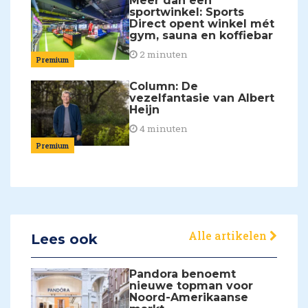
Meer dan een
sportwinkel: Sports
Direct opent winkel mét
gym, sauna en koffiebar
2 minuten
Premium
Column: De
vezelfantasie van Albert
Heijn
4 minuten
Premium
Alle artikelen
Lees ook
Pandora benoemt
nieuwe topman voor
Noord-Amerikaanse