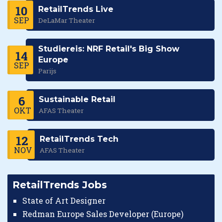
10
RetailTrends Live
SEP
DeLaMar Theater
Studiereis: NRF Retail's Big Show
14
Europe
SEP
Parijs
6
Sustainable Retail
OKT
AFAS Theater
12
RetailTrends Tech
NOV
AFAS Theater
RetailTrends Jobs
State of Art Designer
Redman Europe Sales Developer (Europe)