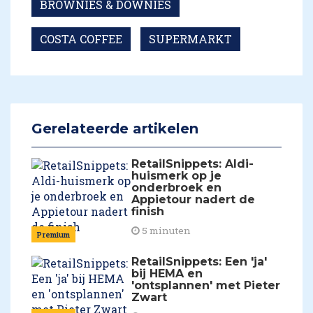
BROWNIES & DOWNIES
COSTA COFFEE
SUPERMARKT
Gerelateerde artikelen
RetailSnippets: Aldi-
huismerk op je
onderbroek en
Appietour nadert de
finish
5 minuten
Premium
RetailSnippets: Een 'ja'
bij HEMA en
'ontsplannen' met Pieter
Zwart