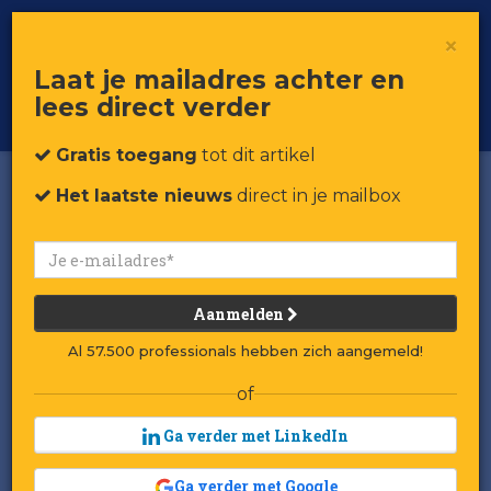
×
Toggle
Voor professionals in retail & brands
Laat je mailadres achter en
navigat
lees direct verder
Word member
Gratis toegang
tot dit artikel
Het laatste nieuws
direct in je mailbox
Aanmelden
Al 57.500 professionals hebben zich aangemeld!
of
Ga verder met LinkedIn
Ga verder met Google