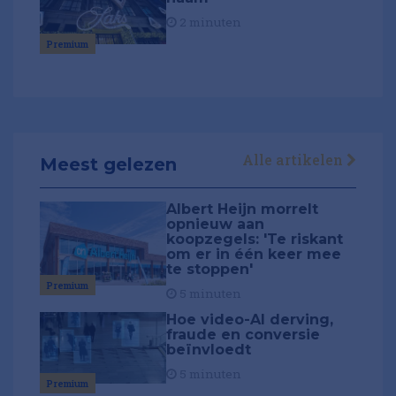
2 minuten
Premium
Alle artikelen
Meest gelezen
Albert Heijn morrelt
opnieuw aan
koopzegels: 'Te riskant
om er in één keer mee
te stoppen'
Premium
5 minuten
Hoe video-AI derving,
fraude en conversie
beïnvloedt
5 minuten
Premium