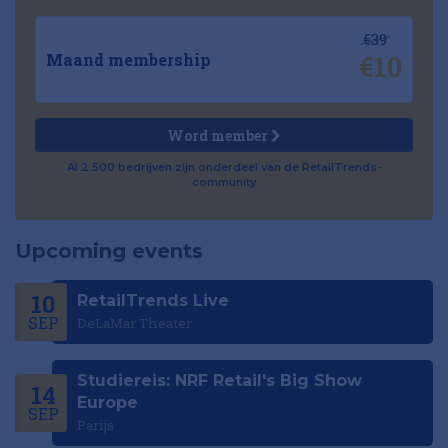
€39
€10
Maand membership
Word member
Al 2.500 bedrijven zijn onderdeel van de RetailTrends-
community
Upcoming events
10
RetailTrends Live
SEP
DeLaMar Theater
Studiereis: NRF Retail's Big Show
14
Europe
SEP
Parijs