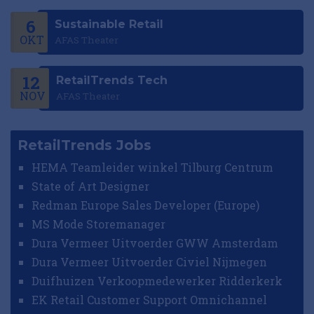
6
Sustainable Retail
OKT
AFAS Theater
12
RetailTrends Tech
NOV
AFAS Theater
RetailTrends Jobs
HEMA Teamleider winkel Tilburg Centrum
State of Art Designer
Redman Europe Sales Developer (Europe)
MS Mode Storemanager
Dura Vermeer Uitvoerder GWW Amsterdam
Dura Vermeer Uitvoerder Civiel Nijmegen
Duifhuizen Verkoopmedewerker Ridderkerk
EK Retail Customer Support Omnichannel