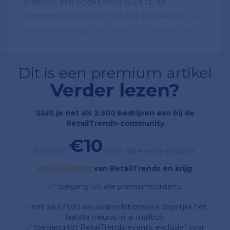
stappen, een ongekende luxe in de
stressvolle gridlock van het verkeer in LA.
Personeel brengt de bestelling netjes naar
de klant toe op de speciale curbsideparking.
Dit is een premium artikel
Verder lezen?
Sluit je net als 2.500 bedrijven aan bij de
RetailTrends-community
€10
Slechts
voor de eerste maand
Word member
van RetailTrends en krijg
;
✅ toegang tot alle premiumcontent;
✅ net als 57.500 nieuwsbriefabonnees dagelijks het
laatste nieuws in je mailbox;
✅ toegang tot RetailTrends-events, exclusief voor