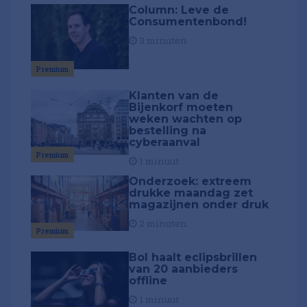
Column: Leve de
Consumentenbond!
3 minuten
Premium
Klanten van de
Bijenkorf moeten
weken wachten op
bestelling na
cyberaanval
Premium
1 minuut
Onderzoek: extreem
drukke maandag zet
magazijnen onder druk
2 minuten
Premium
Bol haalt eclipsbrillen
van 20 aanbieders
offline
1 minuut