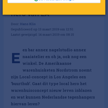
Dit warenhuis is de local
hero van LA
Door:
Hans Klis
Gepubliceerd op 13 maart 2019 om 12:51
Laatst gewijzigd: 14 maart 2019 om 08:15
en bar annex nagelstudio annex
E
naaiatelier en oh ja, ook nog een
winkel. De Amerikaanse
warenhuisketen Nordstrom noemt
zijn Local-concept in Los Angeles een
‘buurthub’. Gaat dit type local hero het
warenhuisconcept nieuw leven inblazen
en wat kunnen Nederlandse tegenhangers
hiervan leren?