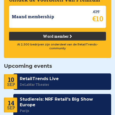
€39
€10
Maand membership
Word member
Al 2.500 bedrijven zijn onderdeel van de RetailTrends-
community
Upcoming events
10
RetailTrends Live
SEP
DeLaMar Theater
Studiereis: NRF Retail's Big Show
14
Europe
SEP
Parijs