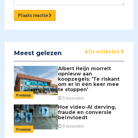
Plaats reactie
Alle artikelen
Meest gelezen
Albert Heijn morrelt
opnieuw aan
koopzegels: 'Te riskant
om er in één keer mee
te stoppen'
Premium
5 minuten
Hoe video-AI derving,
fraude en conversie
beïnvloedt
5 minuten
Premium