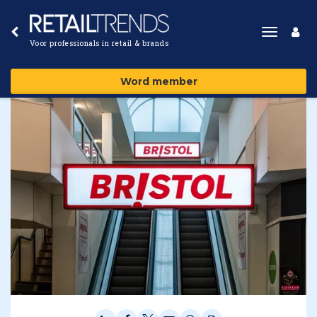
Toggle
Voor professionals in retail & brands
navigat
Word member