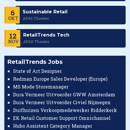
6
Sustainable Retail
OKT
AFAS Theater
12
RetailTrends Tech
NOV
AFAS Theater
RetailTrends Jobs
State of Art Designer
Redman Europe Sales Developer (Europe)
MS Mode Storemanager
Dura Vermeer Uitvoerder GWW Amsterdam
Dura Vermeer Uitvoerder Civiel Nijmegen
Duifhuizen Verkoopmedewerker Ridderkerk
EK Retail Customer Support Omnichannel
Hubo Assistent Category Manager