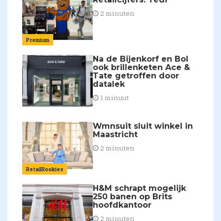
2 minuten
Premium
Na de Bijenkorf en Bol
ook brillenketen Ace &
Tate getroffen door
datalek
1 minuut
Wmnsuit sluit winkel in
Maastricht
2 minuten
RetailRookies
H&M schrapt mogelijk
250 banen op Brits
hoofdkantoor
2 minuten