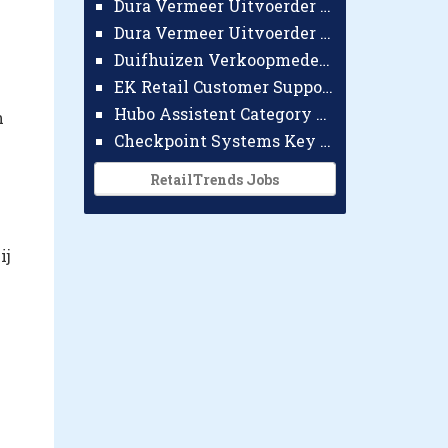
Dura Vermeer Uitvoerder GWW Amsterdam
Dura Vermeer Uitvoerder Civiel Nijmegen
Duifhuizen Verkoopmedewerker Ridderkerk
EK Retail Customer Support Omnichannel
Hubo Assistent Category Manager
n
Checkpoint Systems Key Accountmanager Benelux
RetailTrends Jobs
ij