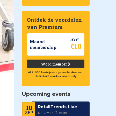
Ontdek de voordelen
van Premium
€39
Maand
€10
membership
Word member
Al 2.500 bedrijven zijn onderdeel van
de RetailTrends-community
Upcoming events
10
RetailTrends Live
SEP
DeLaMar Theater