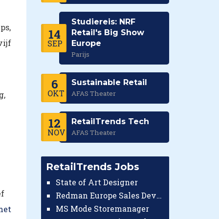
Studiereis: NRF
ps,
14
Retail's Big Show
ijf
SEP
Europe
Parijs
6
Sustainable Retail
OKT
AFAS Theater
g,
12
RetailTrends Tech
NOV
AFAS Theater
RetailTrends Jobs
State of Art Designer
ef
Redman Europe Sales Developer (Europe)
MS Mode Storemanager
met