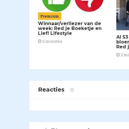
Premium
Winnaar/verliezer van de
week: Red je Boeketje en
Lief! Lifestyle
Al 5
2 minuten
bloe
Red 
2 m
Reacties
0