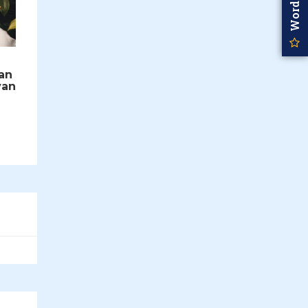
an
van