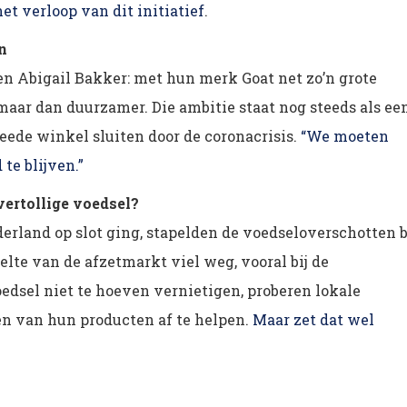
t verloop van dit initiatief
.
n
 en Abigail Bakker: met hun merk Goat net zo’n grote
aar dan duurzamer. Die ambitie staat nog steeds als ee
eede winkel sluiten door de coronacrisis.
“We moeten
te blijven.”
vertollige voedsel?
rland op slot ging, stapelden de voedseloverschotten b
elte van de afzetmarkt viel weg, vooral bij de
oedsel niet te hoeven vernietigen, proberen lokale
en van hun producten af te helpen.
Maar zet dat wel