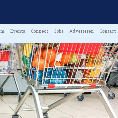
um
Events
Connect
Jobs
Adverteren
Contact