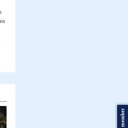
r
n
een
.
Word member