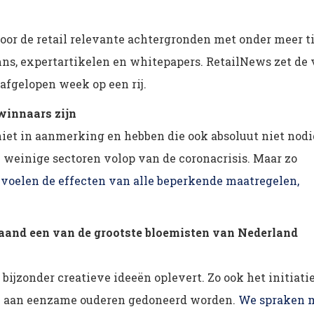
voor de retail relevante achtergronden met onder meer ti
mns, expertartikelen en whitepapers. RetailNews zet de v
afgelopen week op een rij.
winnaars zijn
t in aanmerking en hebben die ook absoluut niet nodi
 de weinige sectoren volop van de coronacrisis. Maar zo
voelen de effecten van alle beperkende maatregelen,
maand een van de grootste bloemisten van Nederland
ijzonder creatieve ideeën oplevert. Zo ook het initiati
en aan eenzame ouderen gedoneerd worden.
We spraken 