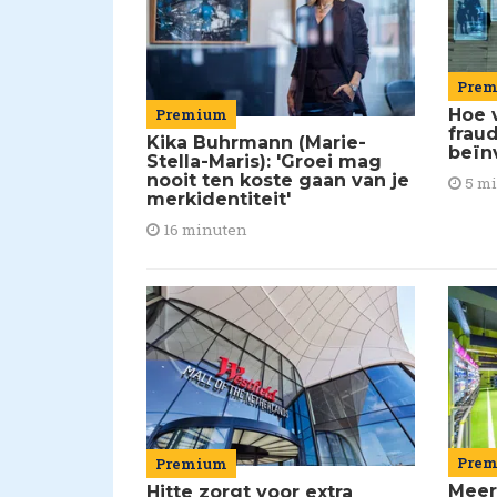
Pre
Premium
Hoe 
frau
Kika Buhrmann (Marie-
beïn
Stella-Maris): 'Groei mag
nooit ten koste gaan van je
5 m
merkidentiteit'
16 minuten
Pre
Premium
Meer
Hitte zorgt voor extra