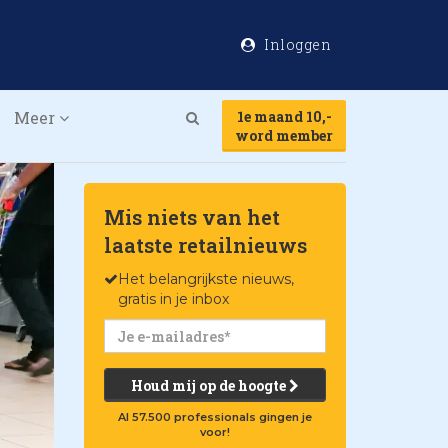
Inloggen
Meer
1e maand 10,-
Search
word member
Mis niets van het
laatste retailnieuws
Het belangrijkste nieuws,
gratis in je inbox
Houd mij op de hoogte
Al 57.500 professionals gingen je
voor!