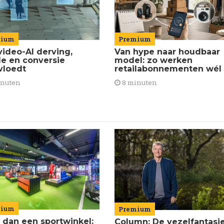
Premium
mium
Van hype naar houdbaar
video-AI derving,
model: zo werken
de en conversie
retailabonnementen wél
vloedt
8 minuten
inuten
mium
Premium
 dan een sportwinkel:
Column: De vezelfantasi