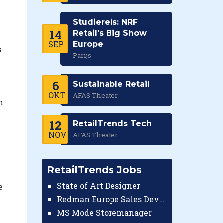
Studiereis: NRF
14
Retail's Big Show
SEP
Europe
s
Parijs
6
Sustainable Retail
OKT
AFAS Theater
n
12
RetailTrends Tech
NOV
AFAS Theater
RetailTrends Jobs
State of Art Designer
e
Redman Europe Sales Developer (Europe)
MS Mode Storemanager