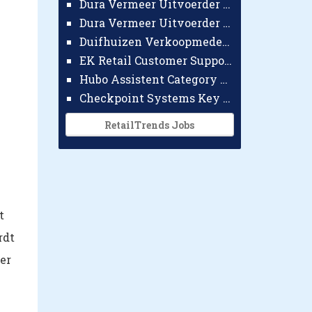
Dura Vermeer Uitvoerder GWW Amsterdam
Dura Vermeer Uitvoerder Civiel Nijmegen
Duifhuizen Verkoopmedewerker Ridderkerk
EK Retail Customer Support Omnichannel
Hubo Assistent Category Manager
Checkpoint Systems Key Accountmanager Benelux
RetailTrends Jobs
t
rdt
er