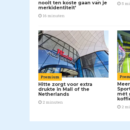
nooit ten koste gaan van je
5 m
merkidentiteit'
16 minuten
Pre
Premium
Meer
Hitte zorgt voor extra
Spor
drukte in Mall of the
mét 
Netherlands
koffi
2 minuten
2 m