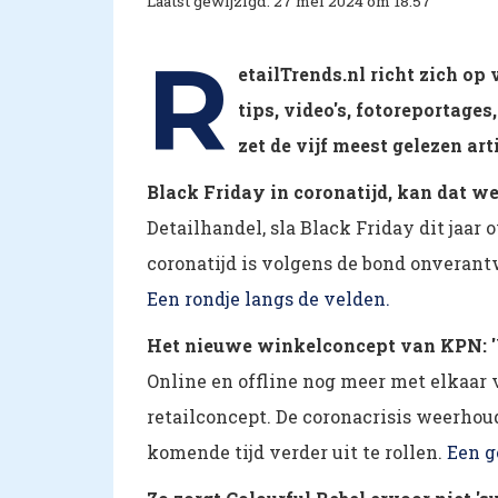
Laatst gewijzigd: 27 mei 2024 om 18:57
R
etailTrends.nl richt zich op
tips, video's, fotoreportag
zet de vijf meest gelezen ar
Black Friday in coronatijd, kan dat we
Detailhandel, sla Black Friday dit jaar 
coronatijd is volgens de bond onverant
Een rondje langs de velden.
Het nieuwe winkelconcept van KPN: 'We
Online en offline nog meer met elkaar
retailconcept. De coronacrisis weerhou
komende tijd verder uit te rollen.
Een g