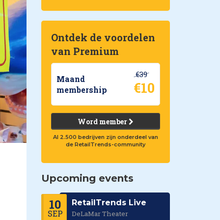
Ontdek de voordelen
van Premium
€39
Maand
€10
membership
Word member
Al 2.500 bedrijven zijn onderdeel van
de RetailTrends-community
Upcoming events
10
RetailTrends Live
SEP
DeLaMar Theater