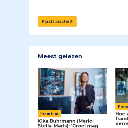
Plaats reactie
Meest gelezen
Pre
Premium
Hoe 
frau
Kika Buhrmann (Marie-
beïn
Stella-Maris): 'Groei mag