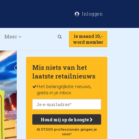
Inloggen
Meer
1e maand 10,-
Search
word member
Mis niets van het
laatste retailnieuws
Het belangrijkste nieuws,
gratis in je inbox
Houd mij op de hoogte
Al 57.500 professionals gingen je
voor!