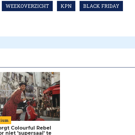
WEEKOVERZICHT
KPN
BLACK FRIDAY
mium
orgt Colourful Rebel
r niet 'supersaai' te