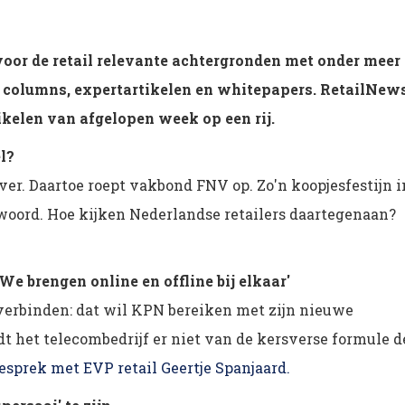
 voor de retail relevante achtergronden met onder meer
es, columns, expertartikelen en whitepapers. RetailNew
tikelen van afgelopen week op een rij.
l?
over. Daartoe roept vakbond FNV op. Zo'n koopjesfestijn i
woord. Hoe kijken Nederlandse retailers daartegenaan?
 brengen online en offline bij elkaar'
 verbinden: dat wil KPN bereiken met zijn nieuwe
dt het telecombedrijf er niet van de kersverse formule d
esprek met EVP retail Geertje Spanjaard.