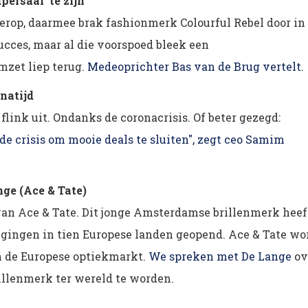
persaai' te zijn
l’ erop, daarmee brak fashionmerk Colourful Rebel door in
ucces, maar al die voorspoed bleek een
zet liep terug.
Medeoprichter Bas van de Brug vertelt.
natijd
k uit. Ondanks de coronacrisis. Of beter gezegd:
e crisis om mooie deals te sluiten", zegt ceo Samim
ge (Ace & Tate)
 van Ace & Tate. Dit jonge Amsterdamse brillenmerk heef
tigingen in tien Europese landen geopend. Ace & Tate wo
n de Europese optiekmarkt.
We spreken met De Lange
ov
illenmerk ter wereld te worden.