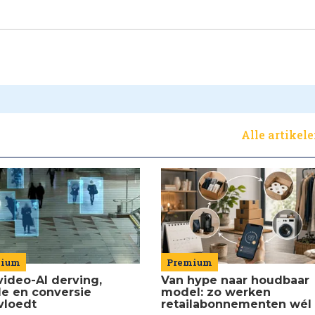
Alle artikel
Premium
mium
Van hype naar houdbaar
video-AI derving,
model: zo werken
de en conversie
retailabonnementen wél
vloedt