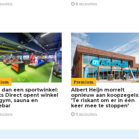
8 minuten
inuten
mium
Premium
 dan een sportwinkel:
Albert Heijn morrelt
ts Direct opent winkel
opnieuw aan koopzegels
gym, sauna en
'Te riskant om er in één
ebar
keer mee te stoppen'
inuten
5 minuten