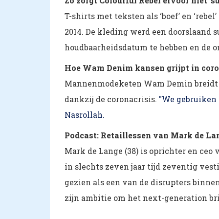
Zo zorgt Colourful Rebel ervoor niet 'su
T-shirts met teksten als ‘boef’ en ‘rebe
2014. De kleding werd een doorslaand s
houdbaarheidsdatum te hebben en de om
Hoe Wam Denim kansen grijpt in coro
Mannenmodeketen Wam Demin breidt flin
dankzij de coronacrisis.
"We gebruiken d
Nasrollah.
Podcast: Retaillessen van Mark de Lan
Mark de Lange (38) is oprichter en ceo
in slechts zeven jaar tijd zeventig ves
gezien als een van de disrupters binne
zijn ambitie om het next-generation br