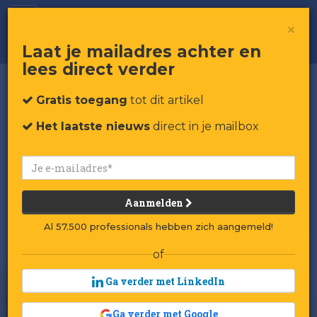
Wat fysieke retail ons in 2021 biedt
×
Laat je mailadres achter en
lees direct verder
Gratis toegang
tot dit artikel
Het laatste nieuws
direct in je mailbox
Aanmelden
Al 57.500 professionals hebben zich aangemeld!
of
Ga verder met LinkedIn
Ga verder met Google