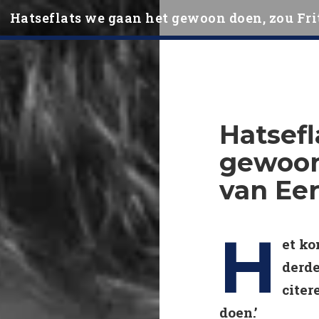
Hatseflats we gaan het gewoon doen, zou Fri
Hatsefl
gewoon 
van Ee
H
et ko
derde
citer
doen.’