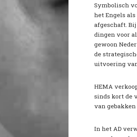
Symbolisch vo
het Engels als
afgeschaft. Bi
dingen voor a
gewoon Nederla
de strategisch
uitvoering va
HEMA verkoopt
sinds kort de
van gebakken l
In het AD ver