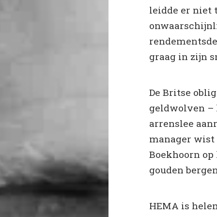
leidde er niet 
onwaarschijnli
rendementsden
graag in zijn
De Britse obli
geldwolven – l
arrenslee aan
manager wist 
Boekhoorn op 
gouden bergen,
HEMA is helem