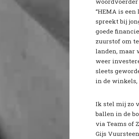
woordvoerder v
“HEMA is een l
spreekt bij jo
goede financi
zuurstof om te 
landen, maar 
weer invester
sleets geworde
in de winkels, 
Ik stel mij zo
ballen in de 
via Teams of 
Gijs Vuurstee