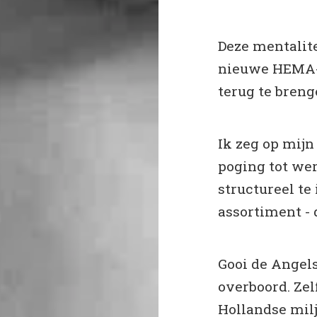
Deze mentalite
nieuwe HEMA-
terug te bren
Ik zeg op mijn 
poging tot we
structureel te 
assortiment - 
Gooi de Angel
overboord. Ze
Hollandse milj