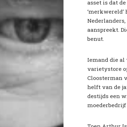
asset is dat d
‘merkwereld’ h
Nederlanders,
aanspreekt. Di
benut.
Iemand die al 
varietystore o
Cloosterman v
helft van de j
destijds een 
moederbedrijf
Toen Arthur Is