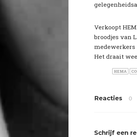
gelegenheidsa
Verkoopt HEMA
broodjes van L
medewerkers k
Het draait we
HEMA
C
Reacties
0
Schrijf een r