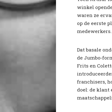
winkel opende
waren ze erva
op de eerste p
medewerkers
Dat basale ond
de Jumbo-form
Frits en Colet
introduceerden
franchisers, h
doel: de klan
maatschappeli