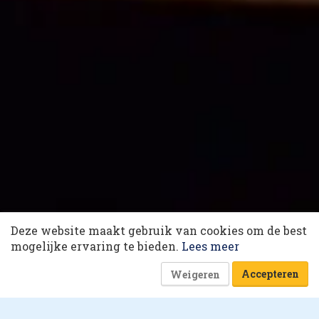
10 collega’s
Deze website maakt gebruik van cookies om de best
Werknemersgeluk in 2021:
Korting op events
mogelijke ervaring te bieden.
Lees meer
'Verklein de mentale afstand'
Accepteren
Weigeren
17 december 2020 om 05:30
1 minuut