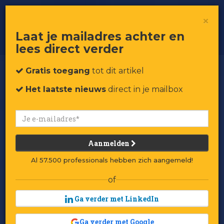
Het beste van Changemakers in
×
Retail: Jan Terlouw
Laat je mailadres achter en
lees direct verder
Gratis toegang
tot dit artikel
Het laatste nieuws
direct in je mailbox
Aanmelden
Al 57.500 professionals hebben zich aangemeld!
of
Ga verder met LinkedIn
Ga verder met Google