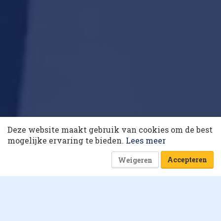
10 collega’s
Deze website maakt gebruik van cookies om de best
De superhelden van dit jaar: de
Korting op events
mogelijke ervaring te bieden.
Lees meer
vakkenvullers
Accepteren
Weigeren
17 december 2020 om 04:30
1 minuut
Het beste van