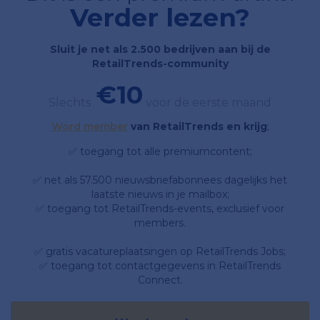
Verder lezen?
Sluit je net als 2.500 bedrijven aan bij de
RetailTrends-community
€10
Slechts
voor de eerste maand
Word member
van RetailTrends en krijg
;
✅ toegang tot alle premiumcontent;
✅ net als 57.500 nieuwsbriefabonnees dagelijks het
laatste nieuws in je mailbox;
✅ toegang tot RetailTrends-events, exclusief voor
members.
✅ gratis vacatureplaatsingen op RetailTrends Jobs;
✅ toegang tot contactgegevens in RetailTrends
Connect.