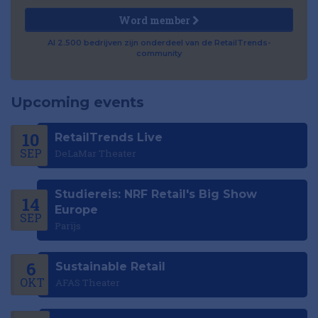
Word member
Al 2.500 bedrijven zijn onderdeel van de RetailTrends-
community
Upcoming events
10
RetailTrends Live
SEP
DeLaMar Theater
Studiereis: NRF Retail's Big Show
14
Europe
SEP
Parijs
6
Sustainable Retail
OKT
AFAS Theater