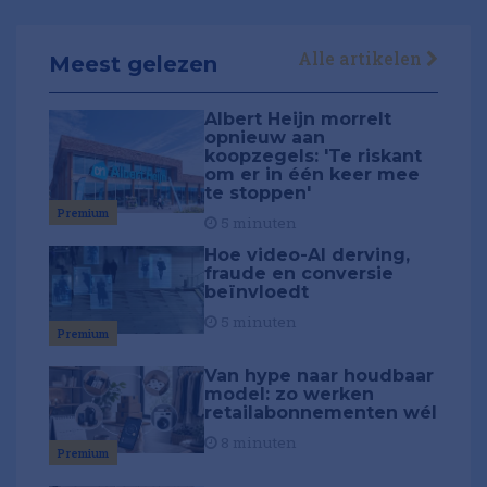
Alle artikelen
Meest gelezen
Albert Heijn morrelt
opnieuw aan
koopzegels: 'Te riskant
om er in één keer mee
te stoppen'
Premium
5 minuten
Hoe video-AI derving,
fraude en conversie
beïnvloedt
5 minuten
Premium
Van hype naar houdbaar
model: zo werken
retailabonnementen wél
8 minuten
Premium