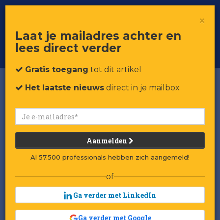
×
Toggle
Voor professionals in retail & brands
Laat je mailadres achter en
navigat
lees direct verder
Word member
Gratis toegang
tot dit artikel
Het laatste nieuws
direct in je mailbox
Aanmelden
Al 57.500 professionals hebben zich aangemeld!
of
Ga verder met LinkedIn
Ga verder met Google