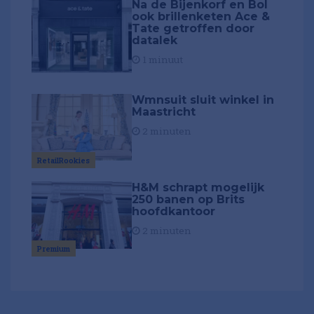
Na de Bijenkorf en Bol
ook brillenketen Ace &
Tate getroffen door
datalek
1 minuut
Wmnsuit sluit winkel in
Maastricht
2 minuten
RetailRookies
H&M schrapt mogelijk
250 banen op Brits
hoofdkantoor
2 minuten
Premium