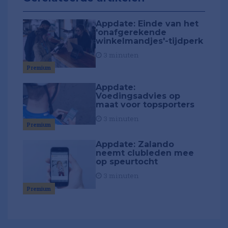
Appdate: Einde van het
'onafgerekende
winkelmandjes'-tijdperk
3 minuten
Premium
Appdate:
Voedingsadvies op
maat voor topsporters
3 minuten
Premium
Appdate: Zalando
neemt clubleden mee
op speurtocht
3 minuten
Premium