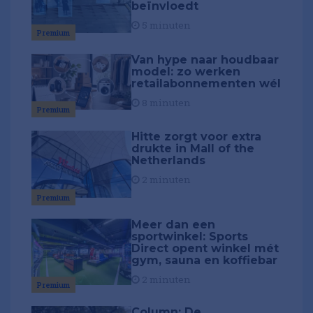
beïnvloedt
5 minuten
Premium
Van hype naar houdbaar
model: zo werken
retailabonnementen wél
8 minuten
Premium
Hitte zorgt voor extra
drukte in Mall of the
Netherlands
2 minuten
Premium
Meer dan een
sportwinkel: Sports
Direct opent winkel mét
gym, sauna en koffiebar
2 minuten
Premium
Column: De