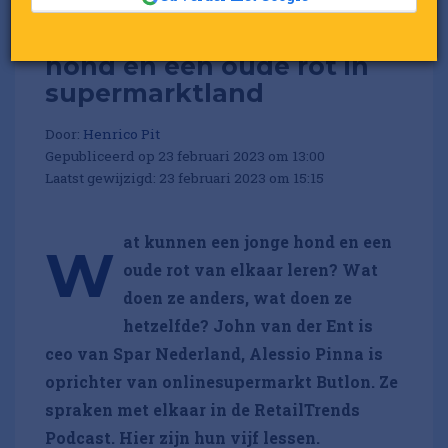
De lessen van een jonge
hond en een oude rot in
supermarktland
Door:
Henrico Pit
Gepubliceerd op 23 februari 2023 om 13:00
Laatst gewijzigd: 23 februari 2023 om 15:15
at kunnen een jonge hond en een
W
oude rot van elkaar leren? Wat
doen ze anders, wat doen ze
hetzelfde? John van der Ent is
ceo van Spar Nederland, Alessio Pinna is
oprichter van onlinesupermarkt Butlon. Ze
spraken met elkaar in de RetailTrends
Podcast. Hier zijn hun vijf lessen.