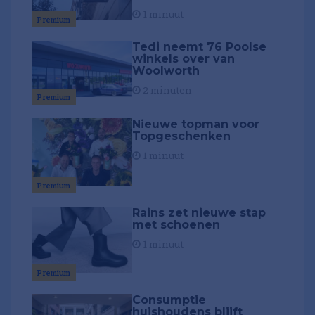
1 minuut
Premium
Tedi neemt 76 Poolse
winkels over van
Woolworth
2 minuten
Premium
Nieuwe topman voor
Topgeschenken
1 minuut
Premium
Rains zet nieuwe stap
met schoenen
1 minuut
Premium
Consumptie
huishoudens blijft