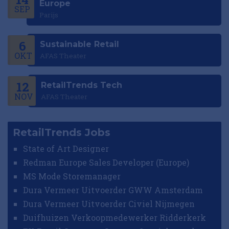
Europe
SEP
Parijs
6
Sustainable Retail
OKT
AFAS Theater
12
RetailTrends Tech
NOV
AFAS Theater
RetailTrends Jobs
State of Art Designer
Redman Europe Sales Developer (Europe)
MS Mode Storemanager
Dura Vermeer Uitvoerder GWW Amsterdam
Dura Vermeer Uitvoerder Civiel Nijmegen
Duifhuizen Verkoopmedewerker Ridderkerk