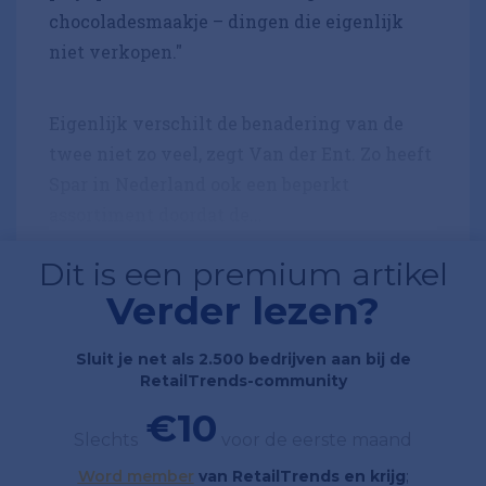
chocoladesmaakje – dingen die eigenlijk
niet verkopen."
Eigenlijk verschilt de benadering van de
twee niet zo veel, zegt Van der Ent. Zo heeft
Spar in Nederland ook een beperkt
assortiment doordat de...
Dit is een premium artikel
Verder lezen?
Sluit je net als 2.500 bedrijven aan bij de
RetailTrends-community
€10
Slechts
voor de eerste maand
Word member
van RetailTrends en krijg
;