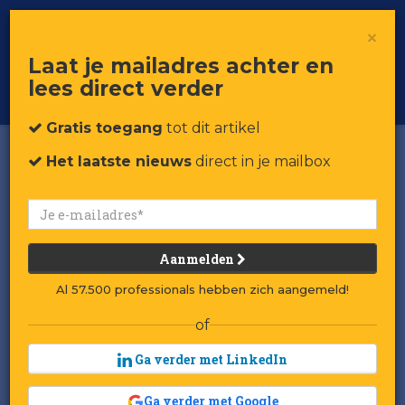
×
Toggle
Voor professionals in retail & brands
Laat je mailadres achter en
navigat
lees direct verder
Word member
Gratis toegang
tot dit artikel
Het laatste nieuws
direct in je mailbox
Aanmelden
Al 57.500 professionals hebben zich aangemeld!
of
Ga verder met LinkedIn
Ga verder met Google