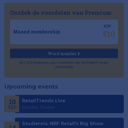
Ontdek de voordelen van Premium
€39
€10
Maand membership
Word member
Al 2.500 bedrijven zijn onderdeel van de RetailTrends-
community
Upcoming events
10
RetailTrends Live
SEP
DeLaMar Theater
Studiereis: NRF Retail's Big Show
14