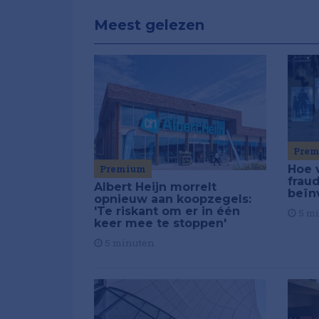
Meest gelezen
Pre
Premium
Hoe 
frau
Albert Heijn morrelt
beïn
opnieuw aan koopzegels:
'Te riskant om er in één
5 m
keer mee te stoppen'
5 minuten