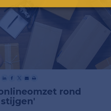
Ga verder met Google
 onlineomzet rond
stijgen'