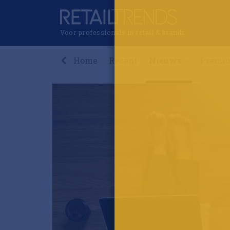
Voor professionals in retail & brands
Home
Recent
Nieuws
Premi