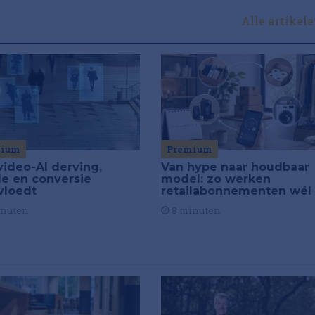
Alle artikel
Premium
mium
Van hype naar houdbaar
video-AI derving,
model: zo werken
de en conversie
retailabonnementen wél
vloedt
8 minuten
inuten