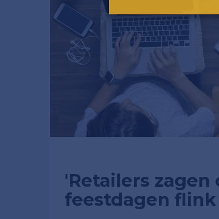
'Retailers zagen
feestdagen flink 