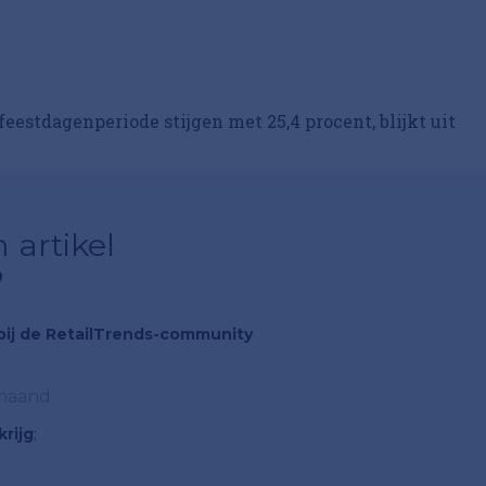
eestdagenperiode stijgen met 25,4 procent, blijkt uit
 artikel
?
n bij de RetailTrends-community
 maand
rijg
;