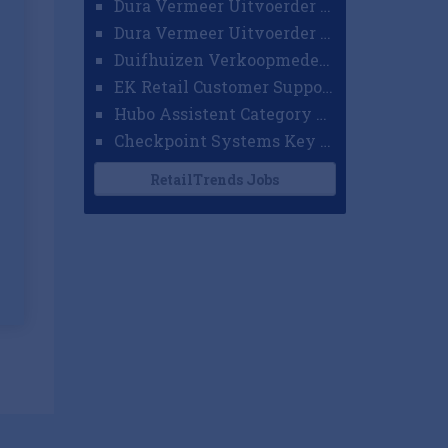
Dura Vermeer Uitvoerder GWW Amsterdam
Dura Vermeer Uitvoerder Civiel Nijmegen
Duifhuizen Verkoopmedewerker Ridderkerk
EK Retail Customer Support Omnichannel
Hubo Assistent Category Manager
Checkpoint Systems Key Accountmanager Benelux
RetailTrends Jobs