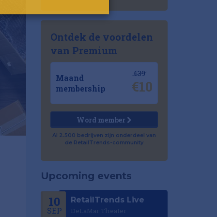
Ontdek de voordelen
van Premium
€39
Maand
€10
membership
Word member
Al 2.500 bedrijven zijn onderdeel van
de RetailTrends-community
Upcoming events
10
RetailTrends Live
SEP
DeLaMar Theater