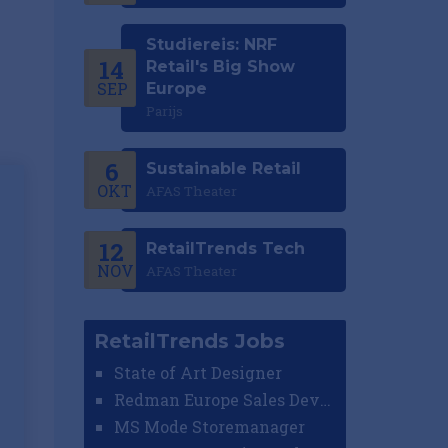
Studiereis: NRF
14
Retail's Big Show
SEP
Europe
Parijs
6
Sustainable Retail
OKT
AFAS Theater
12
RetailTrends Tech
NOV
AFAS Theater
RetailTrends Jobs
State of Art Designer
Redman Europe Sales Developer (Europe)
MS Mode Storemanager