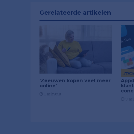
Gerelateerde artikelen
Pre
'Zeeuwen kopen veel meer
Appd
online'
klan
conc
1 minuut
3 m