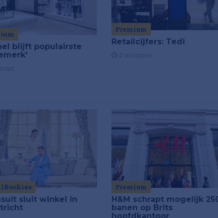
Premium
mium
Retailcijfers: Tedi
el blijft populairste
emerk'
2 minuten
nuut
ilRookies
Premium
uit sluit winkel in
H&M schrapt mogelijk 25
tricht
banen op Brits
hoofdkantoor