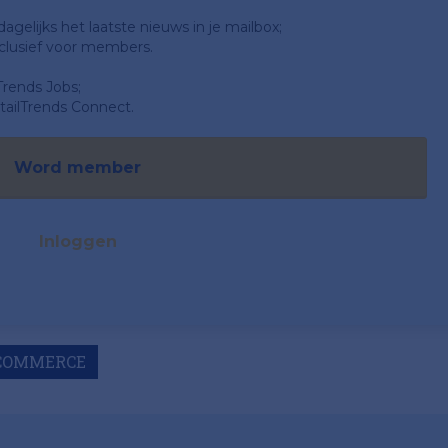
gelijks het laatste nieuws in je mailbox;
clusief voor members.
Trends Jobs;
ailTrends Connect.
Word member
Inloggen
COMMERCE