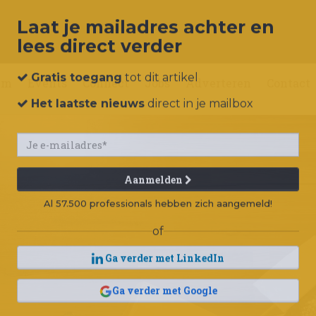
Laat je mailadres achter en
lees direct verder
um
Events
Connect
Jobs
Adverteren
Contact
Gratis toegang
tot dit artikel
Het laatste nieuws
direct in je mailbox
Aanmelden
Al 57.500 professionals hebben zich aangemeld!
of
Ga verder met LinkedIn