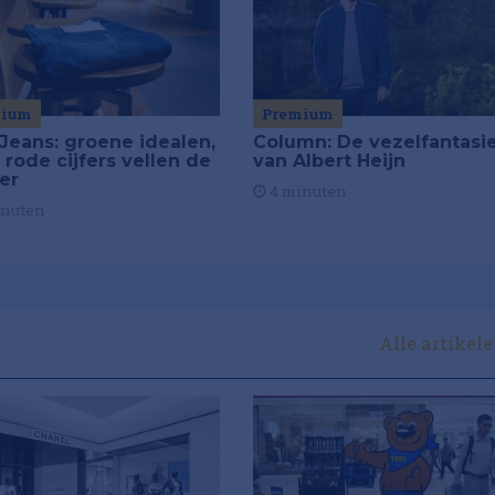
mium
Premium
Jeans: groene idealen,
Column: De vezelfantasi
 rode cijfers vellen de
van Albert Heijn
ier
4 minuten
inuten
Alle artikel