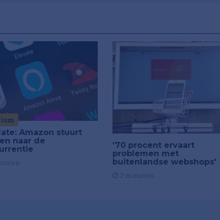
mium
ate: Amazon stuurt
ten naar de
'70 procent ervaart
urrentie
problemen met
buitenlandse webshops'
inuten
2 minuten