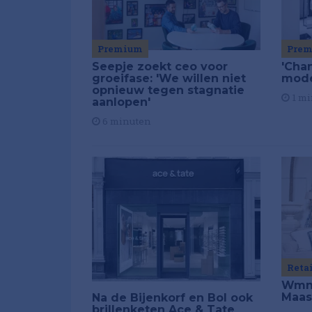
Premium
Pre
Seepje zoekt ceo voor
'Chan
groeifase: 'We willen niet
mod
opnieuw tegen stagnatie
1 mi
aanlopen'
6 minuten
Reta
Wmns
Maas
Na de Bijenkorf en Bol ook
brillenketen Ace & Tate