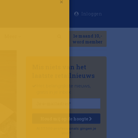
Inloggen
×
Meer
1e maand 10,-
Search
word member
Mis niets van het
laatste retailnieuws
Het belangrijkste nieuws,
gratis in je inbox
Houd mij op de hoogte
Al 57.500 professionals gingen je
voor!