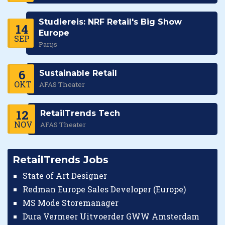
Studiereis: NRF Retail's Big Show
14
Europe
SEP
Parijs
6
Sustainable Retail
OKT
AFAS Theater
12
RetailTrends Tech
NOV
AFAS Theater
RetailTrends Jobs
State of Art Designer
Redman Europe Sales Developer (Europe)
MS Mode Storemanager
Dura Vermeer Uitvoerder GWW Amsterdam