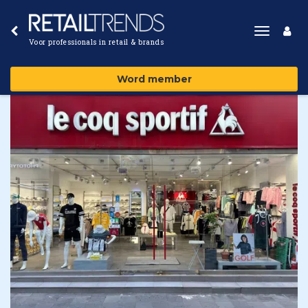
Toggle
Voor professionals in retail & brands
navigat
Word member