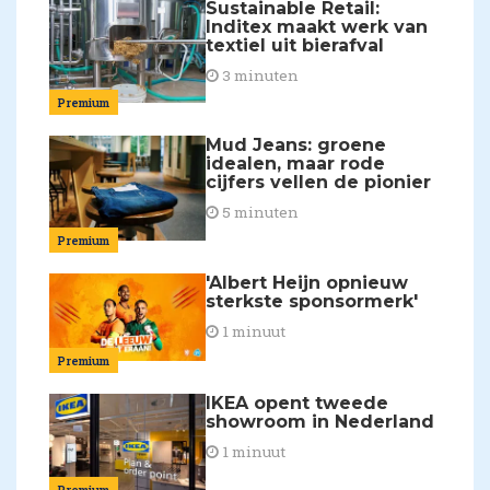
Sustainable Retail:
Inditex maakt werk van
textiel uit bierafval
3 minuten
Premium
Mud Jeans: groene
idealen, maar rode
cijfers vellen de pionier
5 minuten
Premium
'Albert Heijn opnieuw
sterkste sponsormerk'
1 minuut
Premium
IKEA opent tweede
showroom in Nederland
1 minuut
Premium