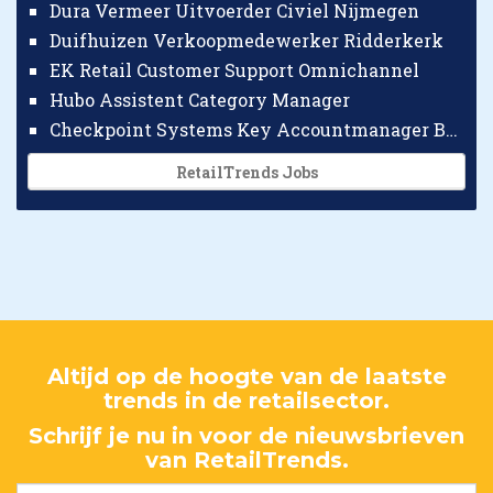
Dura Vermeer Uitvoerder Civiel Nijmegen
Duifhuizen Verkoopmedewerker Ridderkerk
EK Retail Customer Support Omnichannel
Hubo Assistent Category Manager
Checkpoint Systems Key Accountmanager Benelux
RetailTrends Jobs
Altijd op de hoogte van de laatste
trends in de retailsector.
Schrijf je nu in voor de nieuwsbrieven
van RetailTrends.