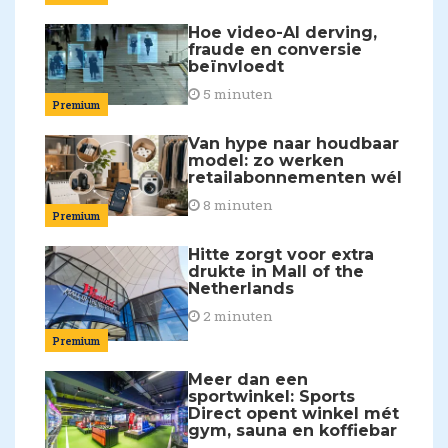
Hoe video-AI derving,
fraude en conversie
beïnvloedt
5 minuten
Premium
Van hype naar houdbaar
model: zo werken
retailabonnementen wél
8 minuten
Premium
Hitte zorgt voor extra
drukte in Mall of the
Netherlands
2 minuten
Premium
Meer dan een
sportwinkel: Sports
Direct opent winkel mét
gym, sauna en koffiebar