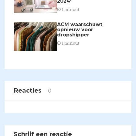
2024'
1 minuut
ACM waarschuwt
opnieuw voor
dropshipper
1 minuut
Reacties
0
Schrijf een reactie