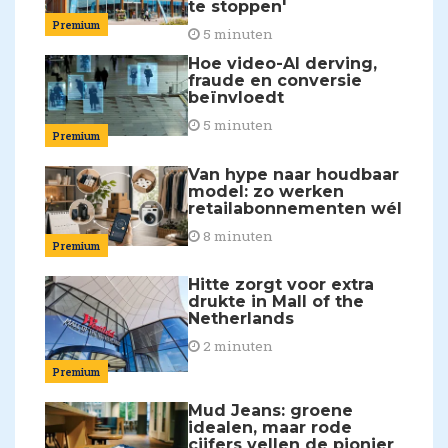
te stoppen'
Premium
5 minuten
Hoe video-AI derving,
fraude en conversie
beïnvloedt
5 minuten
Premium
Van hype naar houdbaar
model: zo werken
retailabonnementen wél
8 minuten
Premium
Hitte zorgt voor extra
drukte in Mall of the
Netherlands
2 minuten
Premium
Mud Jeans: groene
idealen, maar rode
cijfers vellen de pionier