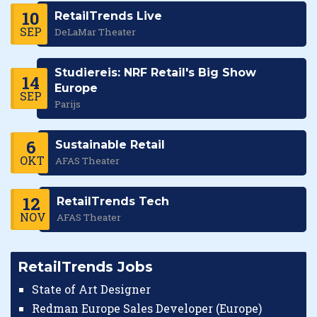
10
RetailTrends Live
SEP
DeLaMar Theater
Studiereis: NRF Retail's Big Show
14
Europe
SEP
Parijs
6
Sustainable Retail
OKT
AFAS Theater
12
RetailTrends Tech
NOV
AFAS Theater
RetailTrends Jobs
State of Art Designer
Redman Europe Sales Developer (Europe)