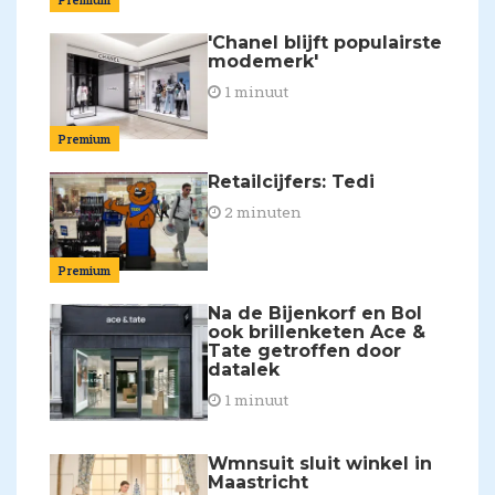
'Chanel blijft populairste
modemerk'
1 minuut
Premium
Retailcijfers: Tedi
2 minuten
Premium
Na de Bijenkorf en Bol
ook brillenketen Ace &
Tate getroffen door
datalek
1 minuut
Wmnsuit sluit winkel in
Maastricht