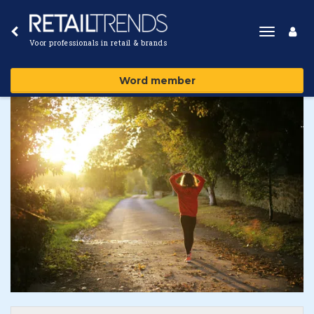
Toggle
Voor professionals in retail & brands
navigat
Word member