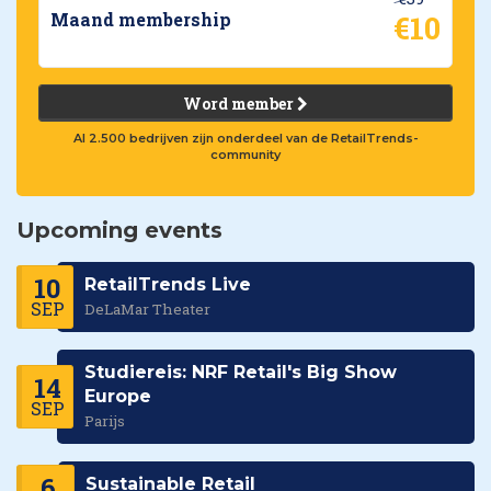
€10
Maand membership
Word member
Al 2.500 bedrijven zijn onderdeel van de RetailTrends-
community
Upcoming events
10
RetailTrends Live
SEP
DeLaMar Theater
Studiereis: NRF Retail's Big Show
14
Europe
SEP
Parijs
6
Sustainable Retail