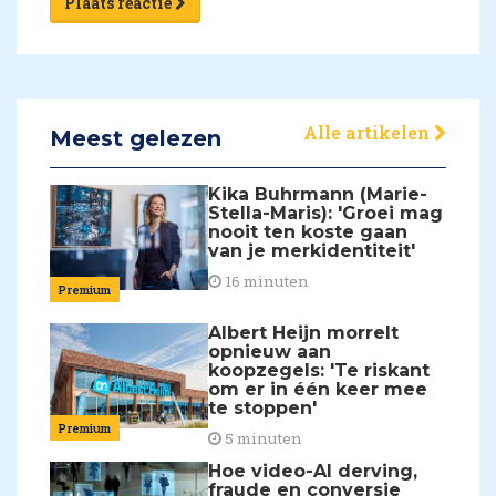
Plaats reactie
Alle artikelen
Meest gelezen
Kika Buhrmann (Marie-
Stella-Maris): 'Groei mag
nooit ten koste gaan
van je merkidentiteit'
16 minuten
Premium
Albert Heijn morrelt
opnieuw aan
koopzegels: 'Te riskant
om er in één keer mee
te stoppen'
Premium
5 minuten
Hoe video-AI derving,
fraude en conversie