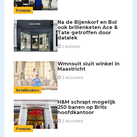
Premium
Na de Bijenkorf en Bol
ook brillenketen Ace &
Tate getroffen door
datalek
1 minuut
Wmnsuit sluit winkel in
Maastricht
2 minuten
RetailRookies
H&M schrapt mogelijk
250 banen op Brits
hoofdkantoor
2 minuten
Premium