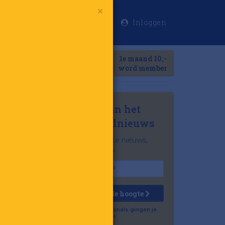
Inloggen
×
Meer
1e maand 10,-
Search
word member
Mis niets van het
laatste retailnieuws
Het belangrijkste nieuws,
gratis in je inbox
Houd mij op de hoogte
Al 57.500 professionals gingen je
voor!