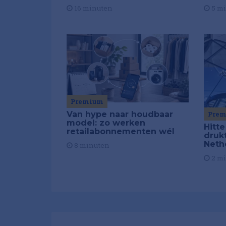
16 minuten
5 m
Premium
Van hype naar houdbaar
Pre
model: zo werken
Hitte
retailabonnementen wél
drukt
Neth
8 minuten
2 m