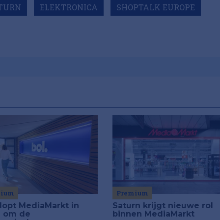
TURN
ELEKTRONICA
SHOPTALK EUROPE
Premium
mium
Saturn krijgt nieuwe rol
klopt MediaMarkt in
binnen MediaMarkt
jd om de