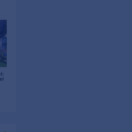
l:
el