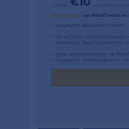
€10
Slechts
voor de eerste
Word member
van RetailTrends en k
✅ toegang tot alle premiumcontent;
✅ net als 57.500 nieuwsbriefabonnees da
✅ toegang tot RetailTrends-events, ex
✅ gratis vacatureplaatsingen op Retail
✅ toegang tot contactgegevens in Ret