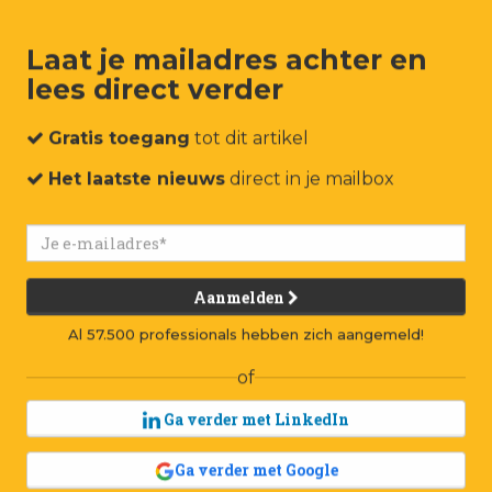
Laat je mailadres achter en
lees direct verder
um
Events
Connect
Jobs
Adverteren
Contact
Gratis toegang
tot dit artikel
Het laatste nieuws
direct in je mailbox
Aanmelden
Al 57.500 professionals hebben zich aangemeld!
of
Ga verder met LinkedIn