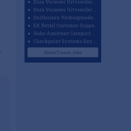
Dura Vermeer Uitvoerder GWW Amsterdam
Dura Vermeer Uitvoerder Civiel Nijmegen
Duifhuizen Verkoopmedewerker Ridderkerk
EK Retail Customer Support Omnichannel
Hubo Assistent Category Manager
Checkpoint Systems Key Accountmanager Benelux
n
RetailTrends Jobs
n