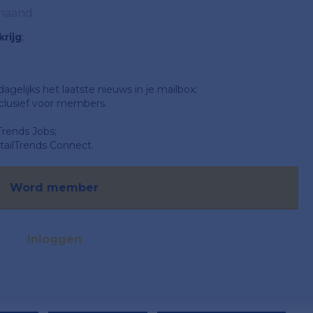
 maand
rijg
;
gelijks het laatste nieuws in je mailbox;
clusief voor members.
Trends Jobs;
ailTrends Connect.
Word member
Inloggen