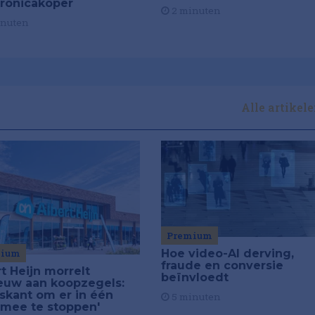
tronicakoper
2 minuten
inuten
Alle artikel
Premium
mium
Hoe video-AI derving,
fraude en conversie
t Heijn morrelt
beïnvloedt
euw aan koopzegels:
iskant om er in één
5 minuten
 mee te stoppen'