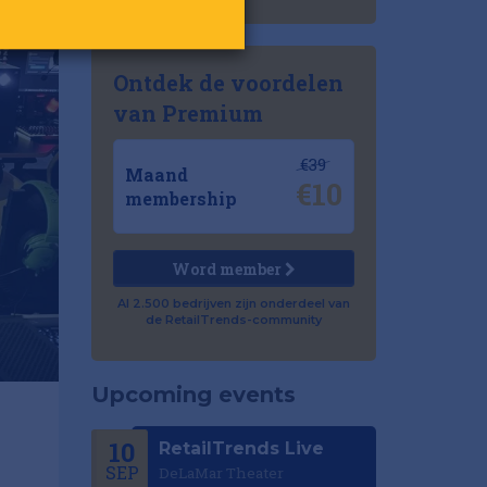
Ontdek de voordelen
van Premium
€39
Maand
€10
membership
Word member
Al 2.500 bedrijven zijn onderdeel van
de RetailTrends-community
Upcoming events
10
RetailTrends Live
SEP
DeLaMar Theater