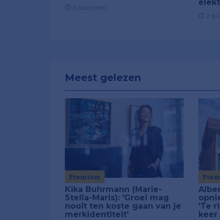
elek
2 minuten
2 m
Meest gelezen
Premium
Pre
Kika Buhrmann (Marie-
Alber
Stella-Maris): 'Groei mag
opni
nooit ten koste gaan van je
'Te r
merkidentiteit'
keer