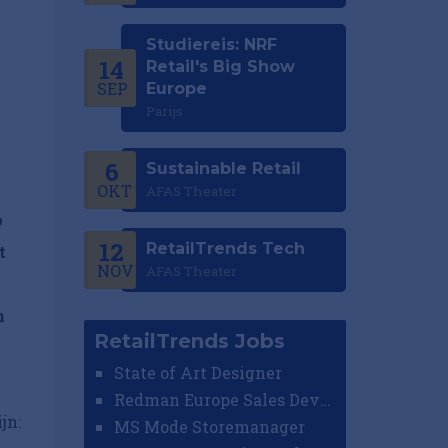
Studiereis: NRF
14
Retail's Big Show
SEP
Europe
Parijs
6
Sustainable Retail
OKT
AFAS Theater
p
12
RetailTrends Tech
t
NOV
AFAS Theater
n
RetailTrends Jobs
State of Art Designer
Redman Europe Sales Developer (Europe)
jn:
MS Mode Storemanager