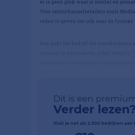
er is geen plek waar je sneller en gema
Voor omnichannelretailers zoals Media
reden te geven om ook naar de fysieke w
Hoe pakt het bedrijf die transformatie 
radicaal te veranderen, aldus Tengler.
veranderd van een puur transactionele 
1.000 mooie...
Dit is een premium
Verder lezen
Sluit je net als 2.500 bedrijven aa