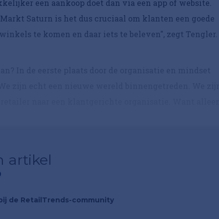
kkelijker een aankoop doet dan via een app of website.
Markt Saturn is het dus cruciaal om klanten een goede
inkels te komen en daar iets te beleven", zegt Tengler.
aan? In de eerste plaats door de organisatie en mindset
 "We zijn echt een nieuwe wereld binnengetreden. We zij
retailer naar een klantgerichte organisatie. Want allee
 artikel
?
n bij de RetailTrends-community