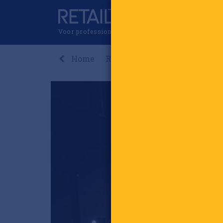
Voor professionals in retail & brands
Home
Recent
Nieuws
Premi