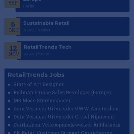
SEP
Parijs
6
Sustainable Retail
OKT
AFAS Theater
12
RetailTrends Tech
NOV
AFAS Theater
RetailTrends Jobs
State of Art Designer
Redman Europe Sales Developer (Europe)
MS Mode Storemanager
Dura Vermeer Uitvoerder GWW Amsterdam
Dura Vermeer Uitvoerder Civiel Nijmegen
Duifhuizen Verkoopmedewerker Ridderkerk
EK Retail Customer Support Omnichannel