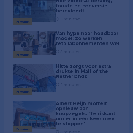
Hoe video-AI derving,
fraude en conversie
beïnvloedt
5 minuten
Premium
Van hype naar houdbaar
model: zo werken
retailabonnementen wél
8 minuten
Premium
Hitte zorgt voor extra
drukte in Mall of the
Netherlands
2 minuten
Premium
Albert Heijn morrelt
opnieuw aan
koopzegels: 'Te riskant
om er in één keer mee
te stoppen'
Premium
5 minuten