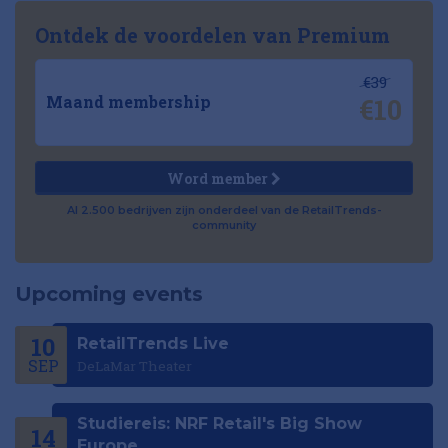
Ontdek de voordelen van Premium
€39
€10
Maand membership
Word member
Al 2.500 bedrijven zijn onderdeel van de RetailTrends-
community
Upcoming events
10
RetailTrends Live
SEP
DeLaMar Theater
Studiereis: NRF Retail's Big Show
14
Europe