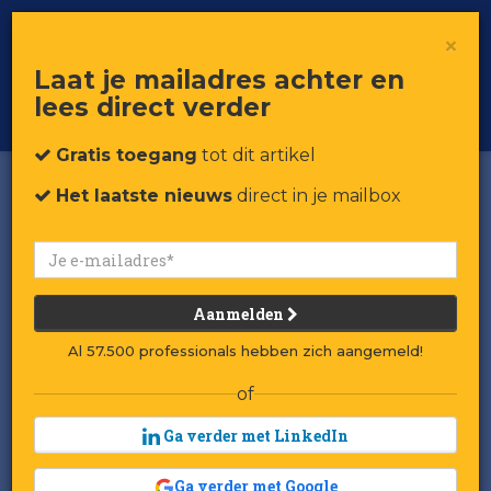
×
Toggle
Voor professionals in retail & brands
Laat je mailadres achter en
navigat
lees direct verder
Word member
Gratis toegang
tot dit artikel
Het laatste nieuws
direct in je mailbox
Aanmelden
Al 57.500 professionals hebben zich aangemeld!
of
Ga verder met LinkedIn
Ga verder met Google