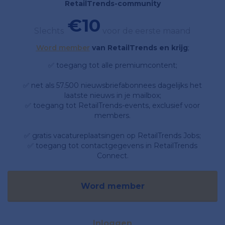
RetailTrends-community
€10
Slechts
voor de eerste maand
Word member
van RetailTrends en krijg
;
✅ toegang tot alle premiumcontent;
✅ net als 57.500 nieuwsbriefabonnees dagelijks het
laatste nieuws in je mailbox;
✅ toegang tot RetailTrends-events, exclusief voor
members.
✅ gratis vacatureplaatsingen op RetailTrends Jobs;
✅ toegang tot contactgegevens in RetailTrends
Connect.
Word member
Inloggen