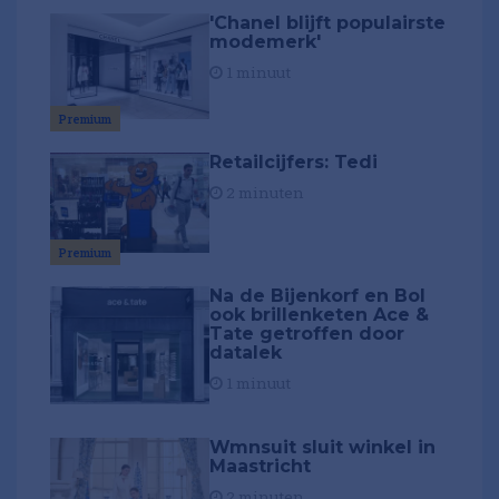
'Chanel blijft populairste
modemerk'
1 minuut
Premium
Retailcijfers: Tedi
2 minuten
Premium
Na de Bijenkorf en Bol
ook brillenketen Ace &
Tate getroffen door
datalek
1 minuut
Wmnsuit sluit winkel in
Maastricht
2 minuten