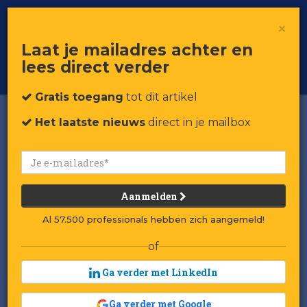
×
Toggle
Voor professionals in retail & brands
Laat je mailadres achter en
navigat
lees direct verder
Word member
Gratis toegang
tot dit artikel
Het laatste nieuws
direct in je mailbox
Aanmelden
Al 57.500 professionals hebben zich aangemeld!
of
Ga verder met LinkedIn
Ga verder met Google