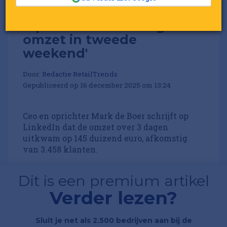
'Upfront noteert hogere
omzet in tweede
weekend'
Door:
Redactie RetailTrends
Gepubliceerd op 16 december 2025 om 13:24
Ceo en oprichter Mark de Boer schrijft op
LinkedIn dat de omzet over 3 dagen
uitkwam op 145 duizend euro, afkomstig
van 3.458 klanten.
Dit is een premium artikel
Verder lezen?
Sluit je net als 2.500 bedrijven aan bij de