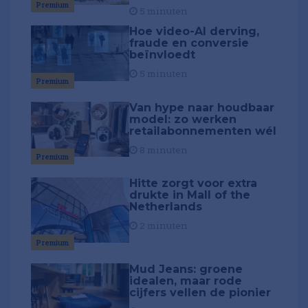
Premium
5 minuten
Hoe video-AI derving,
fraude en conversie
beïnvloedt
5 minuten
Premium
Van hype naar houdbaar
model: zo werken
retailabonnementen wél
8 minuten
Premium
Hitte zorgt voor extra
drukte in Mall of the
Netherlands
2 minuten
Premium
Mud Jeans: groene
idealen, maar rode
cijfers vellen de pionier