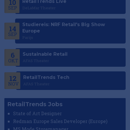
10
RetailTrends Live
SEP
DeLaMar Theater
Studiereis: NRF Retail's Big Show
14
Europe
SEP
Parijs
6
Sustainable Retail
OKT
AFAS Theater
12
RetailTrends Tech
NOV
AFAS Theater
RetailTrends Jobs
State of Art Designer
Redman Europe Sales Developer (Europe)
MS Mode Storemanager