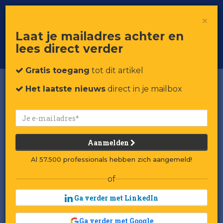
×
Toggle
Voor professionals in retail & brands
Laat je mailadres achter en
navigat
lees direct verder
Word member
Gratis toegang
tot dit artikel
Het laatste nieuws
direct in je mailbox
Aanmelden
Al 57.500 professionals hebben zich aangemeld!
of
Ga verder met LinkedIn
Ga verder met Google