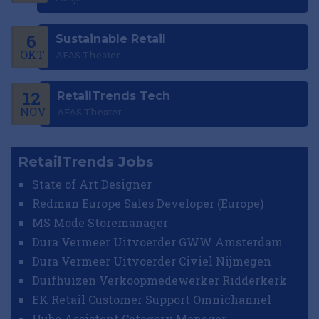
6
Sustainable Retail
OKT
AFAS Theater
12
RetailTrends Tech
NOV
AFAS Theater
RetailTrends Jobs
State of Art Designer
Redman Europe Sales Developer (Europe)
MS Mode Storemanager
Dura Vermeer Uitvoerder GWW Amsterdam
Dura Vermeer Uitvoerder Civiel Nijmegen
Duifhuizen Verkoopmedewerker Ridderkerk
EK Retail Customer Support Omnichannel
Hubo Assistent Category Manager