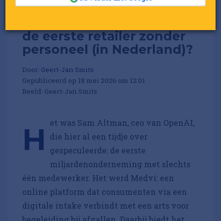
Column: Wanneer opent
de eerste retailer zonder
personeel (in Nederland)?
Door:
Geert-Jan Smits
Gepubliceerd op 18 mei 2026 om 12:01
Beeld: Geert-Jan Smits
et was Sam Altman, ceo van OpenAI,
H
die hier al een tijdje over
gespeculeerde: de eerste
miljardenonderneming met slechts
één medewerker. Het werd Medvi: een
online platform dat consumenten via een
digitale intake verbindt met een arts voor
begeleiding bij afvallen. Daarbij biedt het