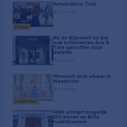
Retailcijfers: Tedi
2 minuten
Premium
Na de Bijenkorf en Bol
ook brillenketen Ace &
Tate getroffen door
datalek
1 minuut
Wmnsuit sluit winkel in
Maastricht
2 minuten
RetailRookies
H&M schrapt mogelijk
250 banen op Brits
hoofdkantoor