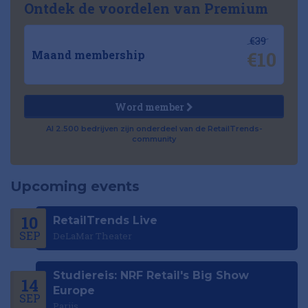
Ontdek de voordelen van Premium
€39
€10
Maand membership
Word member
Al 2.500 bedrijven zijn onderdeel van de RetailTrends-
community
Upcoming events
10
RetailTrends Live
SEP
DeLaMar Theater
Studiereis: NRF Retail's Big Show
14
Europe
SEP
Parijs