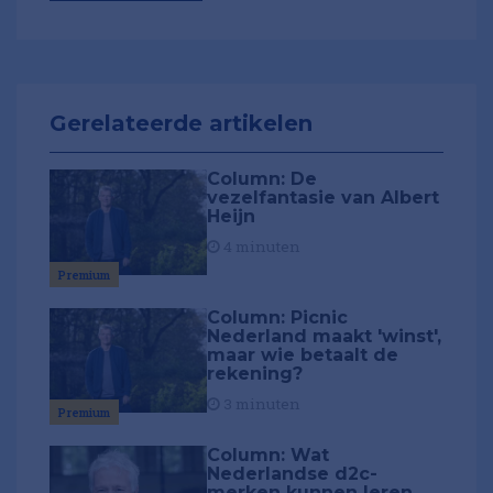
Gerelateerde artikelen
Column: De
vezelfantasie van Albert
Heijn
4 minuten
Premium
Column: Picnic
Nederland maakt 'winst',
maar wie betaalt de
rekening?
3 minuten
Premium
Column: Wat
Nederlandse d2c-
merken kunnen leren