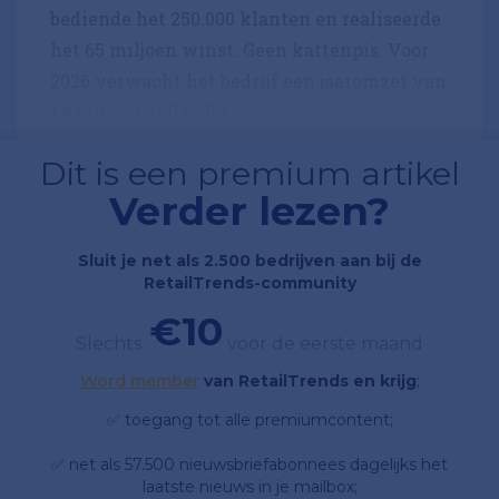
bediende het 250.000 klanten en realiseerde
het 65 miljoen winst. Geen kattenpis. Voor
2026 verwacht het bedrijf een jaaromzet van
1,8 miljard dollar. De
Dit is een premium artikel
Verder lezen?
Sluit je net als 2.500 bedrijven aan bij de
RetailTrends-community
€10
Slechts
voor de eerste maand
Word member
van RetailTrends en krijg
;
✅ toegang tot alle premiumcontent;
✅ net als 57.500 nieuwsbriefabonnees dagelijks het
laatste nieuws in je mailbox;